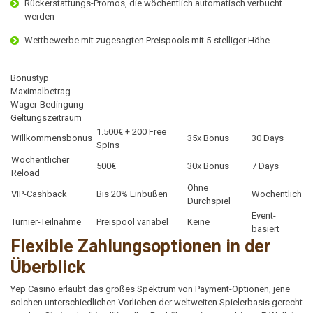
Rückerstattungs-Promos, die wöchentlich automatisch verbucht
werden
Wettbewerbe mit zugesagten Preispools mit 5-stelliger Höhe
Bonustyp
Maximalbetrag
Wager-Bedingung
Geltungszeitraum
1.500€ + 200 Free
Willkommensbonus
35x Bonus
30 Days
Spins
Wöchentlicher
500€
30x Bonus
7 Days
Reload
Ohne
VIP-Cashback
Bis 20% Einbußen
Wöchentlich
Durchspiel
Event-
Turnier-Teilnahme
Preispool variabel
Keine
basiert
Flexible Zahlungsoptionen in der
Überblick
Yep Casino erlaubt das großes Spektrum von Payment-Optionen, jene
solchen unterschiedlichen Vorlieben der weltweiten Spielerbasis gerecht