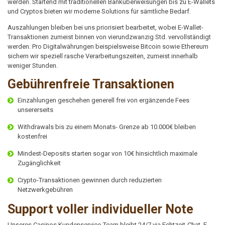
werden. Startend mit traditionellen Banküberweisungen bis zu E-Wallets
und Cryptos bieten wir moderne Solutions für sämtliche Bedarf.
Auszahlungen bleiben bei uns priorisiert bearbeitet, wobei E-Wallet-
Transaktionen zumeist binnen von vierundzwanzig Std. vervollständigt
werden. Pro Digitalwährungen beispielsweise Bitcoin sowie Ethereum
sichern wir speziell rasche Verarbeitungszeiten, zumeist innerhalb
weniger Stunden.
Gebührenfreie Transaktionen
Einzahlungen geschehen generell frei von ergänzende Fees
unsererseits
Withdrawals bis zu einem Monats- Grenze ab 10.000€ bleiben
kostenfrei
Mindest-Deposits starten sogar von 10€ hinsichtlich maximale
Zugänglichkeit
Crypto-Transaktionen gewinnen durch reduzierten
Netzwerkgebühren
Support voller individueller Note
Unseres Casinos Kundenservice-Team bleibt 24/7 via Echtzeit-Chat, E-