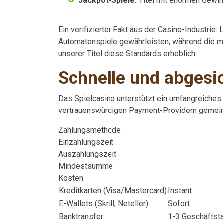
Jackpot-Spiele:
Titel mit enormen Gewi
Ein verifizierter Fakt aus der Casino-Industri
Automatenspiele gewährleisten, während die 
unserer Titel diese Standards erheblich.
Schnelle und abgesi
Das Spielcasino unterstützt ein umfangreiches 
vertrauenswürdigen Payment-Providern gemeins
Zahlungsmethode
Einzahlungszeit
Auszahlungszeit
Mindestsumme
Kosten
Kreditkarten (Visa/Mastercard)
Instant
E-Wallets (Skrill, Neteller)
Sofort
Banktransfer
1-3 Geschäftst