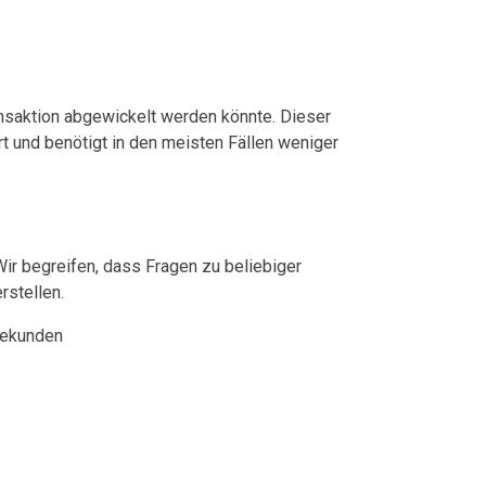
ansaktion abgewickelt werden könnte. Dieser
ert und benötigt in den meisten Fällen weniger
r begreifen, dass Fragen zu beliebiger
rstellen.
Sekunden