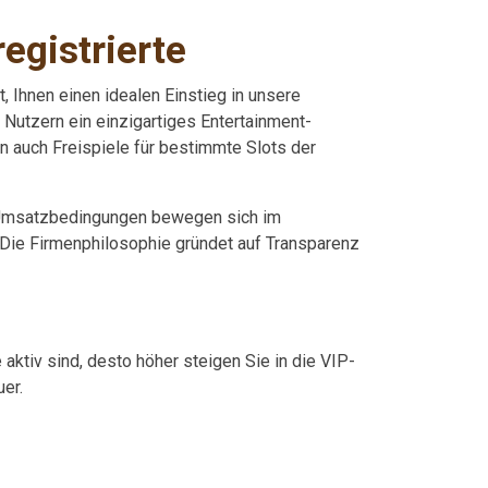
egistrierte
 Ihnen einen idealen Einstieg in unsere
Nutzern ein einzigartiges Entertainment-
n auch Freispiele für bestimmte Slots der
ie Umsatzbedingungen bewegen sich im
 Die Firmenphilosophie gründet auf Transparenz
aktiv sind, desto höher steigen Sie in die VIP-
er.