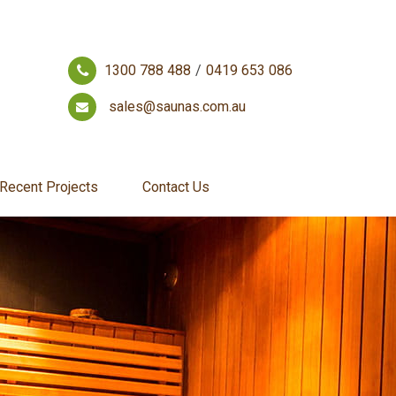
1300 788 488
/
0419 653 086
sales@saunas.com.au
Recent Projects
Contact Us