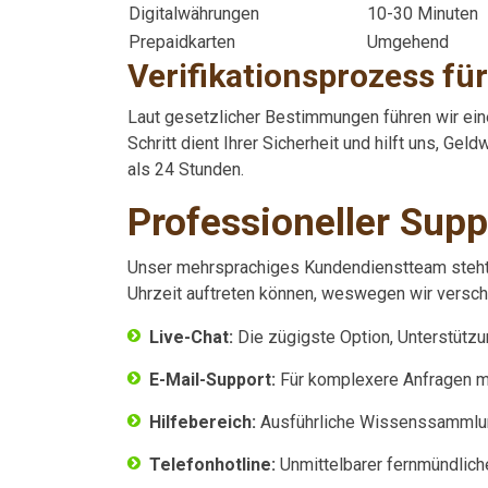
Digitalwährungen
10-30 Minuten
Prepaidkarten
Umgehend
Verifikationsprozess fü
Laut gesetzlicher Bestimmungen führen wir ein
Schritt dient Ihrer Sicherheit und hilft uns, G
als 24 Stunden.
Professioneller Supp
Unser mehrsprachiges Kundendienstteam steht d
Uhrzeit auftreten können, weswegen wir versch
Live-Chat:
Die zügigste Option, Unterstütz
E-Mail-Support:
Für komplexere Anfragen m
Hilfebereich:
Ausführliche Wissenssammlun
Telefonhotline:
Unmittelbarer fernmündliche