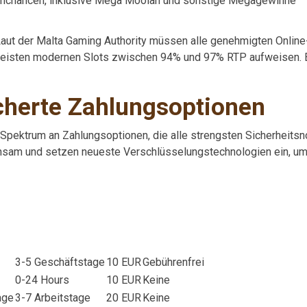
nnchancen, inklusive Mega Moolah und sonstige Megagewinne
e: Laut der Malta Gaming Authority müssen alle genehmigten Onli
meisten modernen Slots zwischen 94% und 97% RTP aufweisen. B
cherte Zahlungsoptionen
Spektrum an Zahlungsoptionen, die alle strengsten Sicherheitsn
am und setzen neueste Verschlüsselungstechnologien ein, um I
3-5 Geschäftstage
10 EUR
Gebührenfrei
0-24 Hours
10 EUR
Keine
age
3-7 Arbeitstage
20 EUR
Keine