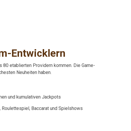
um-Entwicklern
als 80 etablierten Providern kommen. Die Game-
ischesten Neuheiten haben.
onen und kumulativen Jackpots
, Roulettespiel, Baccarat und Spielshows