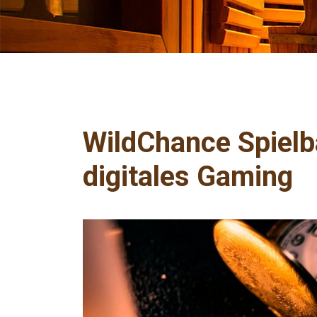
WildChance Spielba
digitales Gaming