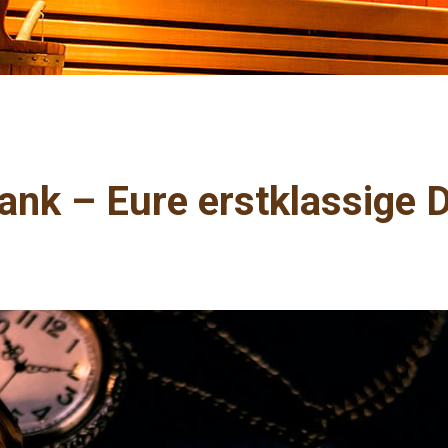
nk – Eure erstklassige D