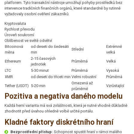
platforem. Tyto transakční nástroje umožňují pohyby prostředků bez
intervence tradičních finančních orgánů, které standardně by rutinně
vyžadovaly osobní ověření zákazníků.
Kryptovaluta
Rychlost převodu
Úroveň soukromí
Oblíbenost ve světě odvětví
Bitcoinová
od deseti do šedesáti
Extrémně
Střední
měna
min
velká
2-15 časových
Ethereum
Průměrná
Velká
jednotek
LTC
5-30 minut
Průměrná
Vysoká
XMR
od deseti do třiceti min
Velmi robustní
Průměrná
Omezená až
Tether (USDT)
5-20 min
Vzrůstající
průměrné
Pozitiva a negativa daného modelu
Každá herní varianta má svá zvláštnosti, která je nutné vhodné důkladně
zhodnotit před úvahou ohledně volbě určité portálu.
Kladné faktory diskrétního hraní
Bezprostřední přístup:
Schopnost spustit hraní v rámci malého