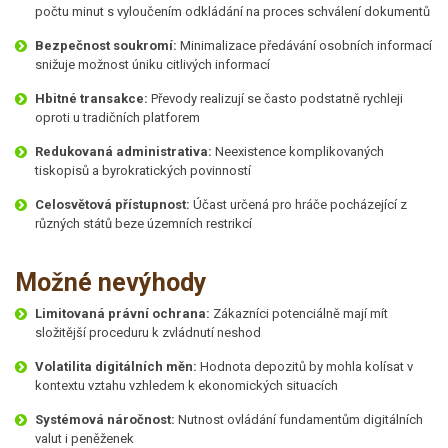
počtu minut s vyloučením odkládání na proces schválení dokumentů
Bezpečnost soukromí:
Minimalizace předávání osobních informací
snižuje možnost úniku citlivých informací
Hbitné transakce:
Převody realizují se často podstatně rychleji
oproti u tradičních platforem
Redukovaná administrativa:
Neexistence komplikovaných
tiskopisů a byrokratických povinností
Celosvětová přístupnost:
Účast určená pro hráče pocházející z
různých států beze územních restrikcí
Možné nevýhody
Limitovaná právní ochrana:
Zákazníci potenciálně mají mít
složitější proceduru k zvládnutí neshod
Volatilita digitálních měn:
Hodnota depozitů by mohla kolísat v
kontextu vztahu vzhledem k ekonomických situacích
Systémová náročnost:
Nutnost ovládání fundamentům digitálních
valut i peněženek