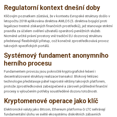
Regulatorní kontext dnešní doby
Klíčovým poznatkem zůstává, že v kontextu Evropské struktury došlo v
letopočtu 2018 aplikována direktiva AMLD5 (5. direktiva bojující proti
legalizaci trestně získaných finančních prostředků), jež stanovuje striktní
pravidla za účelem ověření uživatelů operátorů peněžních služeb.
Nicméně určité právní prostory vně tradiční EU dozorový strukturu
představují flexibilnější přístup, což konečně zprostředkovává provoz
takových specifických portálů.
Systémový fundament anonymního
herního procesu
Fundamentem provozu jsou pokročilé kryptografické řešení i
decentralizované struktury realizace transakcí. Blokový řetězec
technologie představuje páteř naprosté většiny takových platforem,
protože zprostředkovává zabezpečené a zároveň průhledné finanční
procesy s vyloučením potřeby soustředěné dozoru totožnosti.
Kryptomenové operace jako klíč
Elektronické valuty jako Bitcoin, Ethereum platforma či LTC sehrávají
fundamentální úlohu ve světě ekosystému diskrétních zábavních