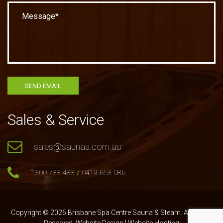
Sales & Service
sales@saunas.com.au
1300 788 488
/
0419 653 086
Copyright © 2026 Brisbane Spa Centre Sauna & Steam. All Rights