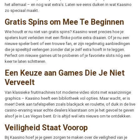
het allemaal – en nog wat extra’s. Laten we eens duiken in wat Kaasino
zo speciaal maakt.
Gratis Spins om Mee Te Beginnen
Wie houdt er nu niet van gratis spins? Kaasino weet precies hoe je
spelers kunt verleiden met een flinke portie extra draaien. Of je nu een
nieuwe speler bent of een trouwe fan, er zijn regelmatig aanbiedingen
die je speeltijd verlengen zonder dat je zelf extra hoeft in te leggen.
Perfect om nieuwe games uit te proberen of je favoriete slots nóg een
keer te laten schitteren.
Een Keuze aan Games Die Je Niet
Verveelt
Van klassieke fruitmachines tot moderne video slots met waanzinnige
graphics – Kaasino heeft een bibliotheek vol opties. Maar wacht, er is
meer! Denk aan tafelspellen zoals blackjack en roulette, of duik in de live
casino-ervaring waar echte dealers klaarstaan om je het gevoel te geven
alsof je in Las Vegas bent. Er is altijd wel iets nieuws om te ontdekken.
Veiligheid Staat Voorop
Bij Kaasino hoef je je geen zorgen te maken over de veiligheid van je