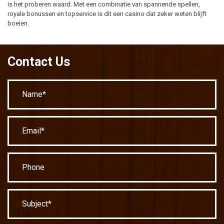
is het proberen waard. Met een combinatie van spannende spellen,
royale bonussen en topservice is dit een casino dat zeker weten blijft
boeien.
Contact Us