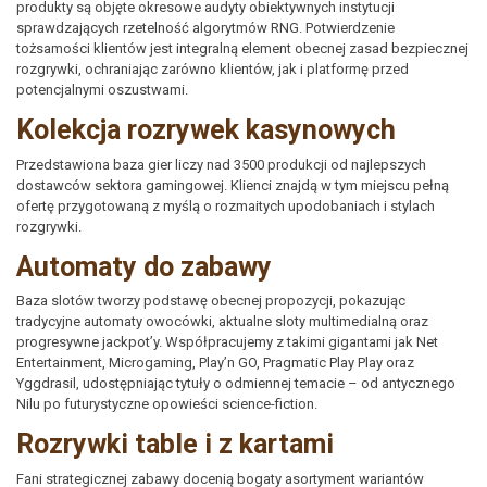
produkty są objęte okresowe audyty obiektywnych instytucji
sprawdzających rzetelność algorytmów RNG. Potwierdzenie
tożsamości klientów jest integralną element obecnej zasad bezpiecznej
rozgrywki, ochraniając zarówno klientów, jak i platformę przed
potencjalnymi oszustwami.
Kolekcja rozrywek kasynowych
Przedstawiona baza gier liczy nad 3500 produkcji od najlepszych
dostawców sektora gamingowej. Klienci znajdą w tym miejscu pełną
ofertę przygotowaną z myślą o rozmaitych upodobaniach i stylach
rozgrywki.
Automaty do zabawy
Baza slotów tworzy podstawę obecnej propozycji, pokazując
tradycyjne automaty owocówki, aktualne sloty multimedialną oraz
progresywne jackpot’y. Współpracujemy z takimi gigantami jak Net
Entertainment, Microgaming, Play’n GO, Pragmatic Play Play oraz
Yggdrasil, udostępniając tytuły o odmiennej temacie – od antycznego
Nilu po futurystyczne opowieści science-fiction.
Rozrywki table i z kartami
Fani strategicznej zabawy docenią bogaty asortyment wariantów