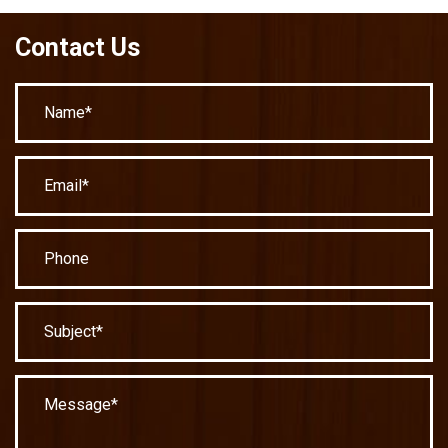
Contact Us