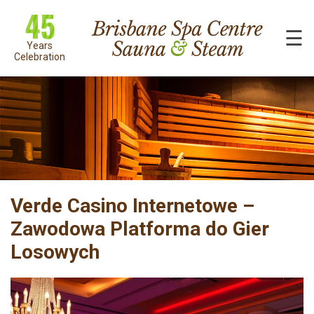
☰
Years
Celebration
Verde Casino Internetowe –
Zawodowa Platforma do Gier
Losowych