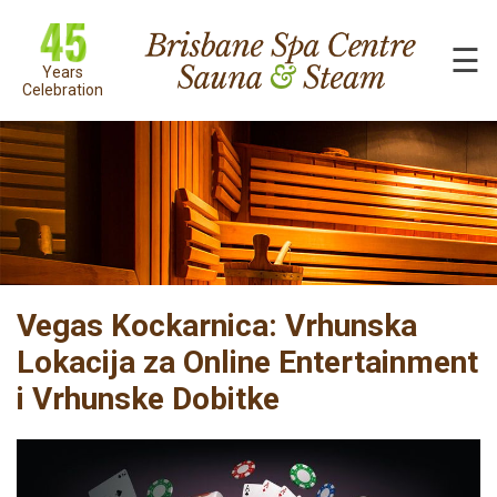
☰
Years
Celebration
Vegas Kockarnica: Vrhunska
Lokacija za Online Entertainment
i Vrhunske Dobitke