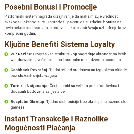
Posebni Bonusi i Promocije
Platformski sistem nagrada dizajniran je da maksimizuje vrednost
svakoga uloženog eure. Dobrodošli paketu daje izdašnu bonusa na
prvih nekolicina depozita, a redovnih akcije zadržavaju uzbuđenje kroz
kompletnu godini.
Ključne Benefiti Sistema Loyalty
VIP Razine:
Progresivan struktura koji nagrađuje aktivnost sa bržih
withdrawalima, većim limitima i osobnim menadžerom accounta
Cashback Povraćaj:
Tjedni refund sredstava na izgubljena oklade
bez složenih uvjeta wagera
Turniri i Natjecanja:
Česta turniri sa velikim prize fondovima i
dodatnih bodovima za ljestvice
Besplatni Okretaji:
Tjedne distribuicije free okretaja na tražene slot
gamesa
Instant Transakcije i Raznolike
Mogućnosti Plaćanja