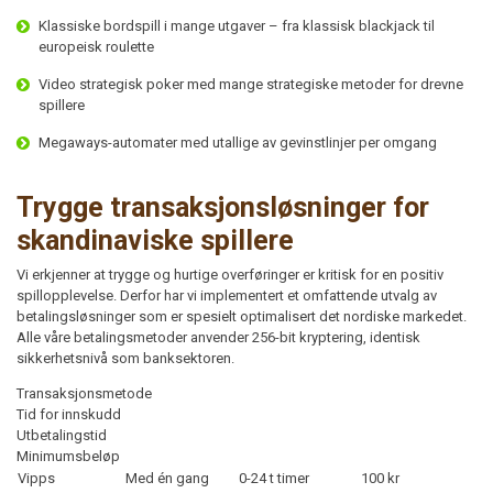
Klassiske bordspill i mange utgaver – fra klassisk blackjack til
europeisk roulette
Video strategisk poker med mange strategiske metoder for drevne
spillere
Megaways-automater med utallige av gevinstlinjer per omgang
Trygge transaksjonsløsninger for
skandinaviske spillere
Vi erkjenner at trygge og hurtige overføringer er kritisk for en positiv
spillopplevelse. Derfor har vi implementert et omfattende utvalg av
betalingsløsninger som er spesielt optimalisert det nordiske markedet.
Alle våre betalingsmetoder anvender 256-bit kryptering, identisk
sikkerhetsnivå som banksektoren.
Transaksjonsmetode
Tid for innskudd
Utbetalingstid
Minimumsbeløp
Vipps
Med én gang
0-24 t timer
100 kr