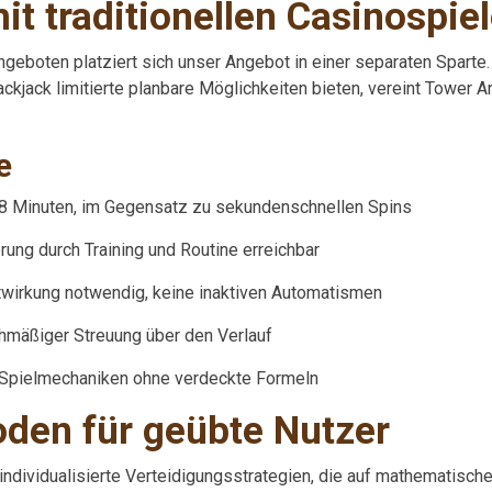
t traditionellen Casinospie
geboten platziert sich unser Angebot in einer separaten Sparte.
ackjack limitierte planbare Möglichkeiten bieten, vereint Tower 
e
8 Minuten, im Gegensatz zu sekundenschnellen Spins
ng durch Training und Routine erreichbar
wirkung notwendig, keine inaktiven Automatismen
ichmäßiger Streuung über den Verlauf
e Spielmechaniken ohne verdeckte Formeln
oden für geübte Nutzer
 individualisierte Verteidigungsstrategien, die auf mathematis