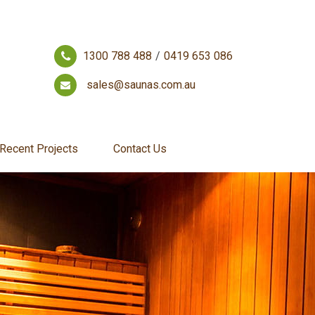
1300 788 488
/
0419 653 086
sales@saunas.com.au
Recent Projects
Contact Us