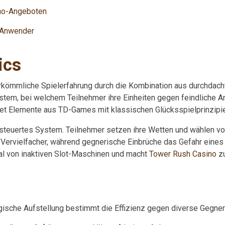
ino-Angeboten
e Anwender
ics
herkömmliche Spielerfahrung durch die Kombination aus durchdac
tem, bei welchem Teilnehmer ihre Einheiten gegen feindliche Ang
det Elemente aus TD-Games mit klassischen Glücksspielprinzipi
steuertes System. Teilnehmer setzen ihre Wetten und wählen vort
ervielfacher, während gegnerische Einbrüche das Gefahr eines 
al von inaktiven Slot-Maschinen und macht
Tower Rush Casino
zu
gische Aufstellung bestimmt die Effizienz gegen diverse Gegne