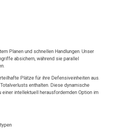
htem Planen und schnellen Handlungen. Unser
riffe absichern, während sie parallel
en.
eilhafte Plätze für ihre Defensiveinheiten aus.
Totalverlusts enthalten. Diese dynamische
 einer intellektuell herausfordernden Option im
rtypen