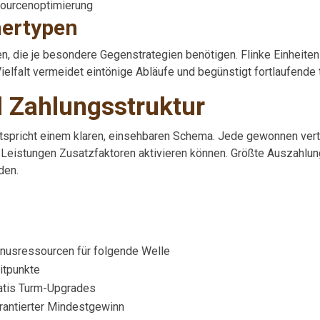
ourcenoptimierung
ertypen
sen, die je besondere Gegenstrategien benötigen. Flinke Einheit
Vielfalt vermeidet eintönige Abläufe und begünstigt fortlaufende
 Zahlungsstruktur
tspricht einem klaren, einsehbaren Schema. Jede gewonnen vert
 Leistungen Zusatzfaktoren aktivieren können. Größte Auszahlu
den.
nusressourcen für folgende Welle
itpunkte
atis Turm-Upgrades
rantierter Mindestgewinn