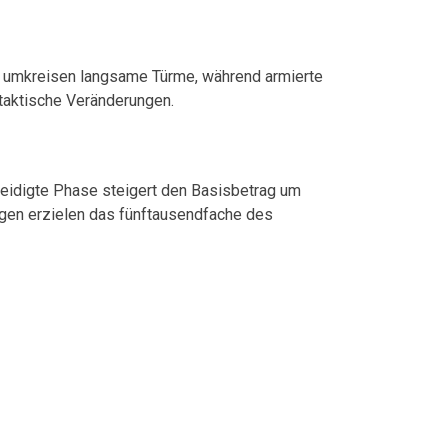
en umkreisen langsame Türme, während armierte
 taktische Veränderungen.
eidigte Phase steigert den Basisbetrag um
ngen erzielen das fünftausendfache des