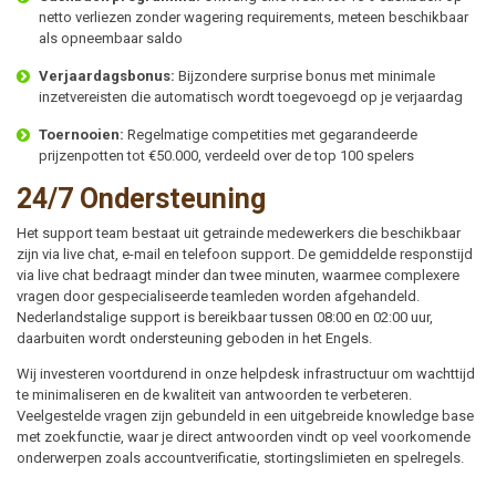
netto verliezen zonder wagering requirements, meteen beschikbaar
als opneembaar saldo
Verjaardagsbonus:
Bijzondere surprise bonus met minimale
inzetvereisten die automatisch wordt toegevoegd op je verjaardag
Toernooien:
Regelmatige competities met gegarandeerde
prijzenpotten tot €50.000, verdeeld over de top 100 spelers
24/7 Ondersteuning
Het support team bestaat uit getrainde medewerkers die beschikbaar
zijn via live chat, e-mail en telefoon support. De gemiddelde responstijd
via live chat bedraagt minder dan twee minuten, waarmee complexere
vragen door gespecialiseerde teamleden worden afgehandeld.
Nederlandstalige support is bereikbaar tussen 08:00 en 02:00 uur,
daarbuiten wordt ondersteuning geboden in het Engels.
Wij investeren voortdurend in onze helpdesk infrastructuur om wachttijd
te minimaliseren en de kwaliteit van antwoorden te verbeteren.
Veelgestelde vragen zijn gebundeld in een uitgebreide knowledge base
met zoekfunctie, waar je direct antwoorden vindt op veel voorkomende
onderwerpen zoals accountverificatie, stortingslimieten en spelregels.