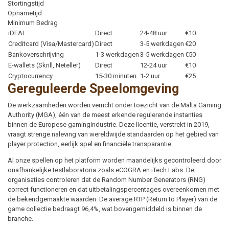
Stortingstijd
Opnametijd
Minimum Bedrag
iDEAL
Direct
24-48 uur
€10
Creditcard (Visa/Mastercard)
Direct
3-5 werkdagen
€20
Bankoverschrijving
1-3 werkdagen
3-5 werkdagen
€50
E-wallets (Skrill, Neteller)
Direct
12-24 uur
€10
Cryptocurrency
15-30 minuten
1-2 uur
€25
Gereguleerde Speelomgeving
De werkzaamheden worden verricht onder toezicht van de Malta Gaming
Authority (MGA), één van de meest erkende regulerende instanties
binnen de Europese gamingindustrie. Deze licentie, verstrekt in 2019,
vraagt strenge naleving van wereldwijde standaarden op het gebied van
player protection, eerlijk spel en financiële transparantie.
Al onze spellen op het platform worden maandelijks gecontroleerd door
onafhankelijke testlaboratoria zoals eCOGRA en iTech Labs. De
organisaties controleren dat de Random Number Generators (RNG)
correct functioneren en dat uitbetalingspercentages overeenkomen met
de bekendgemaakte waarden. De average RTP (Return to Player) van de
game collectie bedraagt 96,4%, wat bovengemiddeld is binnen de
branche.