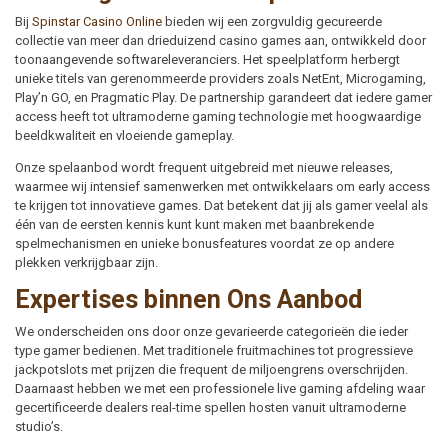
Bij
Spinstar Casino Online
bieden wij een zorgvuldig gecureerde
collectie van meer dan drieduizend casino games aan, ontwikkeld door
toonaangevende softwareleveranciers. Het speelplatform herbergt
unieke titels van gerenommeerde providers zoals NetEnt, Microgaming,
Play’n GO, en Pragmatic Play. De partnership garandeert dat iedere gamer
access heeft tot ultramoderne gaming technologie met hoogwaardige
beeldkwaliteit en vloeiende gameplay.
Onze spelaanbod wordt frequent uitgebreid met nieuwe releases,
waarmee wij intensief samenwerken met ontwikkelaars om early access
te krijgen tot innovatieve games. Dat betekent dat jij als gamer veelal als
één van de eersten kennis kunt kunt maken met baanbrekende
spelmechanismen en unieke bonusfeatures voordat ze op andere
plekken verkrijgbaar zijn.
Expertises binnen Ons Aanbod
We onderscheiden ons door onze gevarieerde categorieën die ieder
type gamer bedienen. Met traditionele fruitmachines tot progressieve
jackpotslots met prijzen die frequent de miljoengrens overschrijden.
Daarnaast hebben we met een professionele live gaming afdeling waar
gecertificeerde dealers real-time spellen hosten vanuit ultramoderne
studio’s.