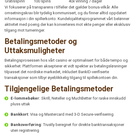
Gratisspinn
100 spins
40x vinning
7 dager
Vi fokuserer på transparens i tilfeller det gjelder bonus-vilkår. Alle
omsetningskrav blir tydelig kommunisert, og du finner alltid oppdatert
informasjon i din spillerkonto. Kundelojalitetsprogrammet vårt belønner
aktivitet med poeng der kan konverteres mot ekte penger eller eksklusiv
tilgang mot turneringer.
Betalingsmetoder og
Uttaksmuligheter
Betalingsprosessen hos vårt casino er optimalisert for både tempo og
sikkerhet. Plattformen aksepterer et vidt spekter av betalingsløsninger
tilpasset det nordiske markedet, inkludert BankID-verifiserte
transaksjoner som tilbyr øyeblikkelig tilgang til spillekontoen din.
Tilgjengelige Betalingsmetoder
E-lommebøker:
Skrill, Neteller og MuchBetter for raske innskudd
pluss uttak
Bankkort:
Visa og Mastercard med 3-D Secure-verifisering
Bankoverføring:
Trustly beregnet for direkte banktransaksjoner
uten registrering