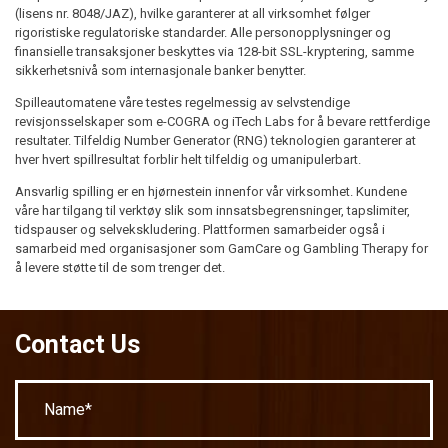
(lisens nr. 8048/JAZ), hvilke garanterer at all virksomhet følger
rigoristiske regulatoriske standarder. Alle personopplysninger og
finansielle transaksjoner beskyttes via 128-bit SSL-kryptering, samme
sikkerhetsnivå som internasjonale banker benytter.
Spilleautomatene våre testes regelmessig av selvstendige
revisjonsselskaper som e-COGRA og iTech Labs for å bevare rettferdige
resultater. Tilfeldig Number Generator (RNG) teknologien garanterer at
hver hvert spillresultat forblir helt tilfeldig og umanipulerbart.
Ansvarlig spilling er en hjørnestein innenfor vår virksomhet. Kundene
våre har tilgang til verktøy slik som innsatsbegrensninger, tapslimiter,
tidspauser og selvekskludering. Plattformen samarbeider også i
samarbeid med organisasjoner som GamCare og Gambling Therapy for
å levere støtte til de som trenger det.
Contact Us