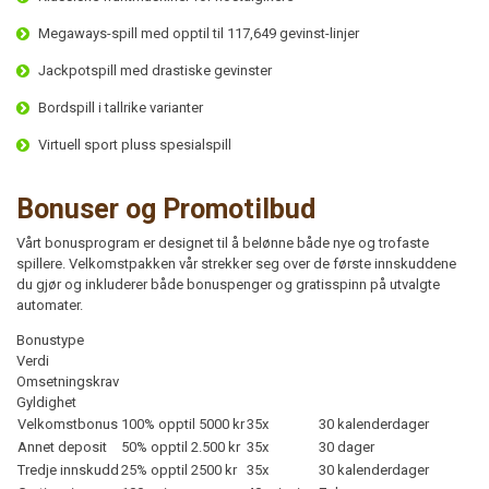
Megaways-spill med opptil til 117,649 gevinst-linjer
Jackpotspill med drastiske gevinster
Bordspill i tallrike varianter
Virtuell sport pluss spesialspill
Bonuser og Promotilbud
Vårt bonusprogram er designet til å belønne både nye og trofaste
spillere. Velkomstpakken vår strekker seg over de første innskuddene
du gjør og inkluderer både bonuspenger og gratisspinn på utvalgte
automater.
Bonustype
Verdi
Omsetningskrav
Gyldighet
Velkomstbonus
100% opptil 5000 kr
35x
30 kalenderdager
Annet deposit
50% opptil 2.500 kr
35x
30 dager
Tredje innskudd
25% opptil 2500 kr
35x
30 kalenderdager