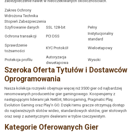
zabezpieczenie nawet w nieoczekiwanych okolicznościach.
Zakres Ochrony
Wdrożona Technika
Stopień Zabezpieczenia
Szyfrowanie danych
SSL 128-bit
Pełny
Instytucjonalny
Ochrona transakcji
PCI DSS
standard
Sprawdzenie
KYC Protokół
Wieloetapowy
tożsamości
Autoryzacja
Protekcja profilu
Wysoki
dwuetapowa
Szeroka Oferta Tytułów i Dostawców
Oprogramowania
Nasza kolekcja rozrywki obejmuje więcej niż 3500 gier od najbardziej
renomowanych producentów gier gamingowego. Kooperujemy z
następującymi liderami jak NetEnt, Microgaming, Pragmatic Play,
Evolution Gaming oraz Play’n GO. Dzięki temu gracze otrzymują dostęp
do najświeższych slotów wideo, standardowych slotów, gier stołowych
oraz sesji z autentycznymi dealerami w trybie rzeczywistym.
Kategorie Oferowanych Gier