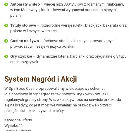
Automaty wideo
– więcej niż 2800 tytułów z rozmaitymi funkcjami,
w tym Megaways, kaskadowymi wygranymi oraz narastającymi
pulami
Tytuły stołowe
– różnorodne wersje ruletki, blackjack, bakarata oraz
pokera w licznych wersjach
Casino na żywo
– fachowe studia z lokalnymi prowadzącymi
prowadzącymi sesje w języku polskim
Gry szybkie
– dynamiczne loterie, karcianki oraz oryginalne gry typu
crash rozgrywek
System Nagród i Akcji
W SpinBoss Casino opracowaliśmy wieloetapowy schemat
lojalnościowy, który nagradza tak nowych użytkowników, jak i
regularnych graczy strony. Wszelka aktywność na serwisie przekłada
się na kredyty, co jest możliwe wymienić na prawdziwe korzyści
pieniężne lub ekskluzywne benefity.
Kategoria Oferty
Wysokość