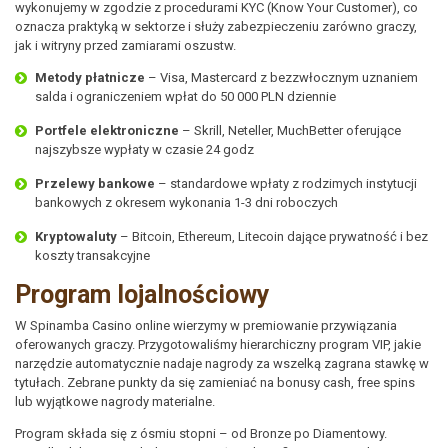
wykonujemy w zgodzie z procedurami KYC (Know Your Customer), co
oznacza praktyką w sektorze i służy zabezpieczeniu zarówno graczy,
jak i witryny przed zamiarami oszustw.
Metody płatnicze
– Visa, Mastercard z bezzwłocznym uznaniem
salda i ograniczeniem wpłat do 50 000 PLN dziennie
Portfele elektroniczne
– Skrill, Neteller, MuchBetter oferujące
najszybsze wypłaty w czasie 24 godz
Przelewy bankowe
– standardowe wpłaty z rodzimych instytucji
bankowych z okresem wykonania 1-3 dni roboczych
Kryptowaluty
– Bitcoin, Ethereum, Litecoin dające prywatność i bez
koszty transakcyjne
Program lojalnościowy
W Spinamba Casino online wierzymy w premiowanie przywiązania
oferowanych graczy. Przygotowaliśmy hierarchiczny program VIP, jakie
narzędzie automatycznie nadaje nagrody za wszelką zagrana stawkę w
tytułach. Zebrane punkty da się zamieniać na bonusy cash, free spins
lub wyjątkowe nagrody materialne.
Program składa się z ósmiu stopni – od Bronze po Diamentowy.