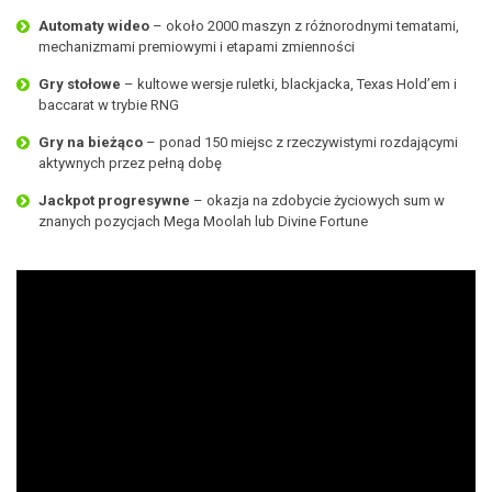
Automaty wideo
– około 2000 maszyn z różnorodnymi tematami,
mechanizmami premiowymi i etapami zmienności
Gry stołowe
– kultowe wersje ruletki, blackjacka, Texas Hold’em i
baccarat w trybie RNG
Gry na bieżąco
– ponad 150 miejsc z rzeczywistymi rozdającymi
aktywnych przez pełną dobę
Jackpot progresywne
– okazja na zdobycie życiowych sum w
znanych pozycjach Mega Moolah lub Divine Fortune