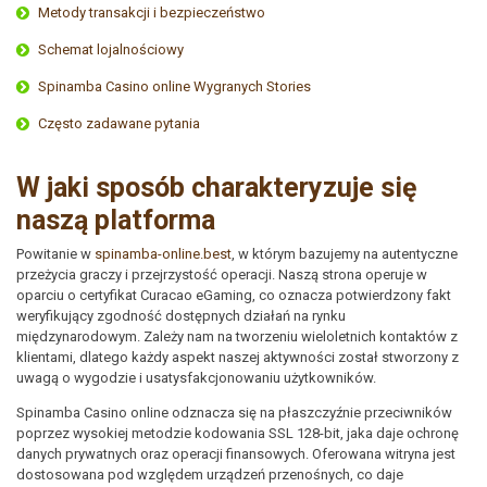
Metody transakcji i bezpieczeństwo
Schemat lojalnościowy
Spinamba Casino online Wygranych Stories
Często zadawane pytania
W jaki sposób charakteryzuje się
naszą platforma
Powitanie w
spinamba-online.best
, w którym bazujemy na autentyczne
przeżycia graczy i przejrzystość operacji. Naszą strona operuje w
oparciu o certyfikat Curacao eGaming, co oznacza potwierdzony fakt
weryfikujący zgodność dostępnych działań na rynku
międzynarodowym. Zależy nam na tworzeniu wieloletnich kontaktów z
klientami, dlatego każdy aspekt naszej aktywności został stworzony z
uwagą o wygodzie i usatysfakcjonowaniu użytkowników.
Spinamba Casino online odznacza się na płaszczyźnie przeciwników
poprzez wysokiej metodzie kodowania SSL 128-bit, jaka daje ochronę
danych prywatnych oraz operacji finansowych. Oferowana witryna jest
dostosowana pod względem urządzeń przenośnych, co daje