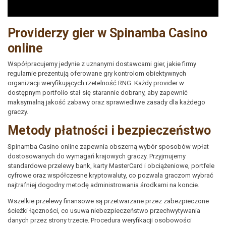
Providerzy gier w Spinamba Casino
online
Współpracujemy jedynie z uznanymi dostawcami gier, jakie firmy
regularnie prezentują oferowane gry kontrolom obiektywnych
organizacji weryfikujących rzetelność RNG. Każdy provider w
dostępnym portfolio stał się starannie dobrany, aby zapewnić
maksymalną jakość zabawy oraz sprawiedliwe zasady dla każdego
graczy.
Metody płatności i bezpieczeństwo
Spinamba Casino online zapewnia obszerną wybór sposobów wpłat
dostosowanych do wymagań krajowych graczy. Przyjmujemy
standardowe przelewy bank, karty MasterCard i obciążeniowe, portfele
cyfrowe oraz współczesne kryptowaluty, co pozwala graczom wybrać
najtrafniej dogodny metodę administrowania środkami na koncie.
Wszelkie przelewy finansowe są przetwarzane przez zabezpieczone
ścieżki łączności, co usuwa niebezpieczeństwo przechwytywania
danych przez strony trzecie. Procedura weryfikacji osobowości