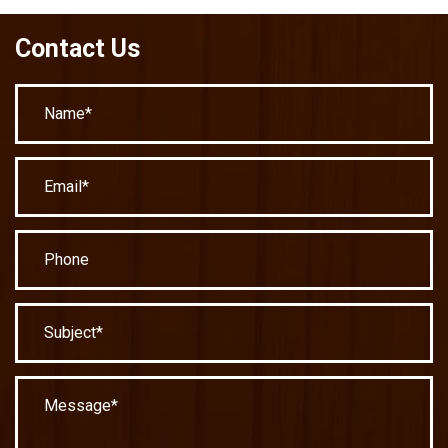
Contact Us