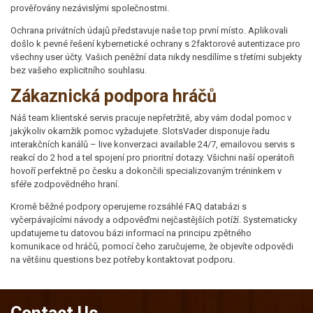
prověřovány nezávislými společnostmi.
Ochrana privátních údajů představuje naše top první místo. Aplikovali
došlo k pevné řešení kybernetické ochrany s 2faktorové autentizace pro
všechny user účty. Vašich peněžní data nikdy nesdílíme s třetími subjekty
bez vašeho explicitního souhlasu.
Zákaznická podpora hráčů
Náš team klientské servis pracuje nepřetržitě, aby vám dodal pomoc v
jakýkoliv okamžik pomoc vyžadujete. SlotsVader disponuje řadu
interakčních kanálů – live konverzaci available 24/7, emailovou servis s
reakcí do 2 hod a tel spojení pro prioritní dotazy. Všichni naší operátoři
hovoří perfektně po česku a dokončili specializovaným tréninkem v
sféře zodpovědného hraní.
Kromě běžné podpory operujeme rozsáhlé FAQ databázi s
vyčerpávajícími návody a odpověďmi nejčastějších potíží. Systematicky
updatujeme tu datovou bázi informací na principu zpětného
komunikace od hráčů, pomocí čeho zaručujeme, že objevíte odpovědi
na většinu questions bez potřeby kontaktovat podporu.