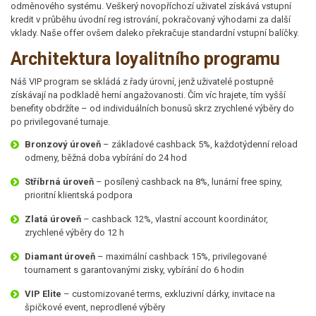
odměnového systému. Veškerý novopříchozí uživatel získává vstupní
kredit v průběhu úvodní reg istrování, pokračovaný výhodami za další
vklady. Naše offer ovšem daleko překračuje standardní vstupní balíčky.
Architektura loyalitního programu
Náš VIP program se skládá z řady úrovní, jenž uživatelé postupně
získávají na podkladě herní angažovanosti. Čím víc hrajete, tím vyšší
benefity obdržíte – od individuálních bonusů skrz zrychlené výběry do
po privilegované turnaje.
Bronzový úroveň
– základové cashback 5%, každotýdenní reload
odmeny, běžná doba vybírání do 24 hod
Stříbrná úroveň
– posílený cashback na 8%, lunární free spiny,
prioritní klientská podpora
Zlatá úroveň
– cashback 12%, vlastní account koordinátor,
zrychlené výběry do 12 h
Diamant úroveň
– maximální cashback 15%, privilegované
tournament s garantovanými zisky, vybírání do 6 hodin
VIP Elite
– customizované terms, exkluzivní dárky, invitace na
špičkové event, neprodlené výběry