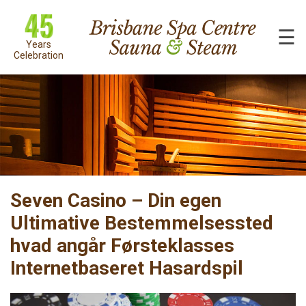
☰
Years
Celebration
Seven Casino – Din egen
Ultimative Bestemmelsessted
hvad angår Førsteklasses
Internetbaseret Hasardspil