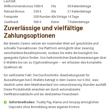
Laufzeit
Willkommensbonus
1000 €
35x
30 Kalendertage
Reload-Bonus
250 €
30x
21 Kalendertage
Freispiele
200 Runden
40x Erträge
14 Tage
Cashback
500 €
Keine
7 Kalendertage
Zuverlässige und vielfältige
Zahlungsoptionen
Bei diesem Casino setzen wir maximalen Wert auf geschützte und
schnelle Transaktionen. Die Plattform ermöglicht über zwanzig
verschiedene Bezahloptionen, sodass Sie stets die bezüglich Sie
geeignete Option finden. Von herkömmlichen Banküberweisungen über
E-Wallets bis ran zu Cryptowährungen – wir erfassen das komplette
Spektrum ab.
Ein verifizierter Fakt: Die Durchschnitts- Bearbeitungszeit für
Auszahlungen bei E-Wallets beträgt in dem Casino nur 6 Std., was
deutlich unter dem Marktstandard von vierundzwanzig Stunden ausfällt.
Diese Produktivität erreichen wir durch automatisierte
Verifikationsabläufe und ein dediziertes Finanzteam.
Sofortmethoden:
Trustly Pay, Klarna und Giropay ermöglichen
Deposits ohne Anmeldung eines eigenen Kontos