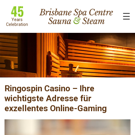
☰
Years
Celebration
Ringospin Casino – Ihre
wichtigste Adresse für
exzellentes Online-Gaming