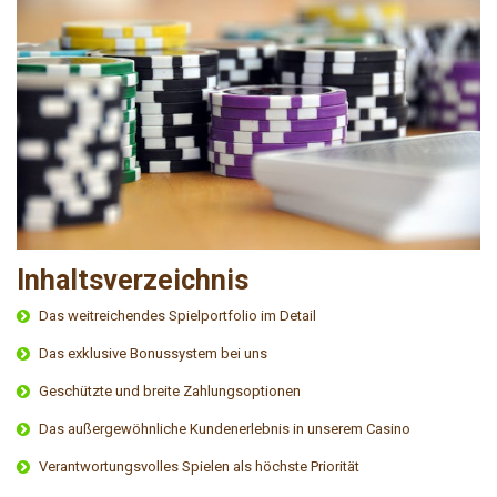
Inhaltsverzeichnis
Das weitreichendes Spielportfolio im Detail
Das exklusive Bonussystem bei uns
Geschützte und breite Zahlungsoptionen
Das außergewöhnliche Kundenerlebnis in unserem Casino
Verantwortungsvolles Spielen als höchste Priorität