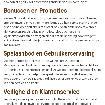
gewoon zijn geluk wil beproeven zonder te veel risico te lopen.
Bonussen en Promoties
Review NL staat bekend om zijn genereuze welkomstbonus. Nieuwe
spelers ontvangen vaak een matchbonus op hun eerste storting, plus
gratis spins op populaire slots. Maar ook bestaande spelers worden
niet vergeten: regelmatige promoties, reload bonussen en
loyaliteitsprogramma’s zorgen ervoor dat de spanning nooit wegebt.
Het platform heeft duidelijke voorwaarden, dus je weet precies waar je
aan toe bent.
Spelaanbod en Gebruikerservaring
Met honderden spellen van topontwikkelaars zoals NetEnt,
Microgaming en Evolution Gaming is er altijd iets nieuws te ontdekken.
De interface is overzichtelijk en snel, zowel op desktop als mobiel. Of je
nu op je laptop of smartphone speelt, de ervaring blijft vloeiend en
meeslepend. Review NL biedt ook live dealer spellen voor wie de sfeer
van een echt casino zoekt.
Veiligheid en Klantenservice
Je privacy en veiligheid staan voorop bij Review NL. Het casino maakt
gebruik van de nieuwste encryptietechnologie om al je gegevens te