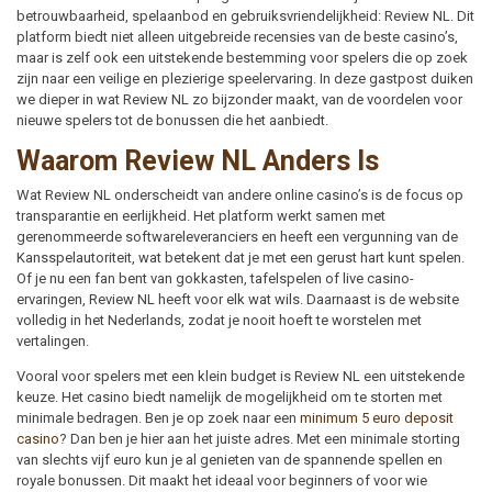
betrouwbaarheid, spelaanbod en gebruiksvriendelijkheid: Review NL. Dit
platform biedt niet alleen uitgebreide recensies van de beste casino’s,
maar is zelf ook een uitstekende bestemming voor spelers die op zoek
zijn naar een veilige en plezierige speelervaring. In deze gastpost duiken
we dieper in wat Review NL zo bijzonder maakt, van de voordelen voor
nieuwe spelers tot de bonussen die het aanbiedt.
Waarom Review NL Anders Is
Wat Review NL onderscheidt van andere online casino’s is de focus op
transparantie en eerlijkheid. Het platform werkt samen met
gerenommeerde softwareleveranciers en heeft een vergunning van de
Kansspelautoriteit, wat betekent dat je met een gerust hart kunt spelen.
Of je nu een fan bent van gokkasten, tafelspelen of live casino-
ervaringen, Review NL heeft voor elk wat wils. Daarnaast is de website
volledig in het Nederlands, zodat je nooit hoeft te worstelen met
vertalingen.
Vooral voor spelers met een klein budget is Review NL een uitstekende
keuze. Het casino biedt namelijk de mogelijkheid om te storten met
minimale bedragen. Ben je op zoek naar een
minimum 5 euro deposit
casino
? Dan ben je hier aan het juiste adres. Met een minimale storting
van slechts vijf euro kun je al genieten van de spannende spellen en
royale bonussen. Dit maakt het ideaal voor beginners of voor wie