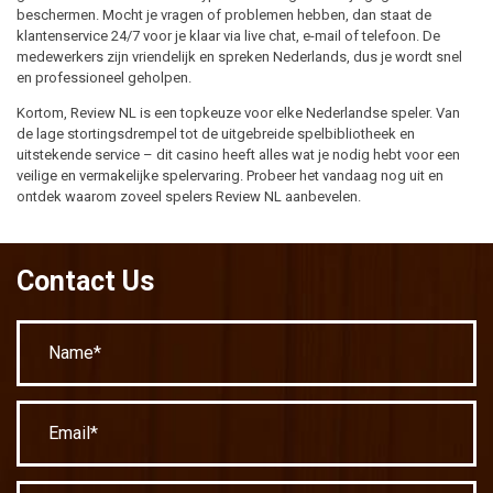
beschermen. Mocht je vragen of problemen hebben, dan staat de
klantenservice 24/7 voor je klaar via live chat, e-mail of telefoon. De
medewerkers zijn vriendelijk en spreken Nederlands, dus je wordt snel
en professioneel geholpen.
Kortom, Review NL is een topkeuze voor elke Nederlandse speler. Van
de lage stortingsdrempel tot de uitgebreide spelbibliotheek en
uitstekende service – dit casino heeft alles wat je nodig hebt voor een
veilige en vermakelijke spelervaring. Probeer het vandaag nog uit en
ontdek waarom zoveel spelers Review NL aanbevelen.
Contact Us