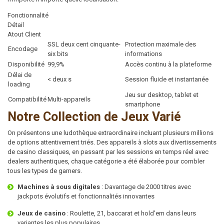
Fonctionnalité
Détail
Atout Client
SSL deux cent cinquante-
Protection maximale des
Encodage
six bits
informations
Disponibilité
99,9%
Accès continu à la plateforme
Délai de
< deux s
Session fluide et instantanée
loading
Jeu sur desktop, tablet et
Compatibilité
Multi-appareils
smartphone
Notre Collection de Jeux Varié
On présentons une ludothèque extraordinaire incluant plusieurs millions
de options attentivement triés. Des appareils à slots aux divertissements
de casino classiques, en passant par les sessions en temps réel avec
dealers authentiques, chaque catégorie a été élaborée pour combler
tous les types de gamers.
Machines à sous digitales
: Davantage de 2000 titres avec
jackpots évolutifs et fonctionnalités innovantes
Jeux de casino
: Roulette, 21, baccarat et hold’em dans leurs
variantes les plus populaires