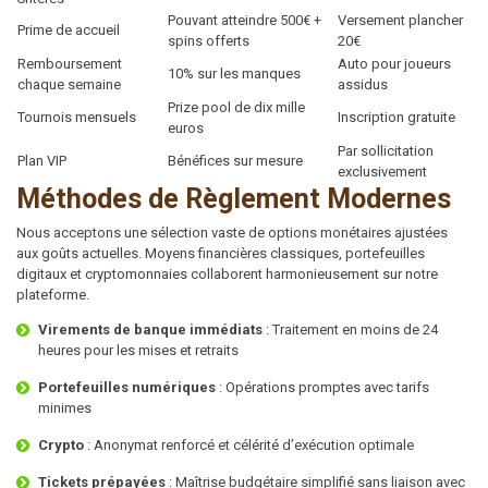
Pouvant atteindre 500€ +
Versement plancher
Prime de accueil
spins offerts
20€
Remboursement
Auto pour joueurs
10% sur les manques
chaque semaine
assidus
Prize pool de dix mille
Tournois mensuels
Inscription gratuite
euros
Par sollicitation
Plan VIP
Bénéfices sur mesure
exclusivement
Méthodes de Règlement Modernes
Nous acceptons une sélection vaste de options monétaires ajustées
aux goûts actuelles. Moyens financières classiques, portefeuilles
digitaux et cryptomonnaies collaborent harmonieusement sur notre
plateforme.
Virements de banque immédiats
: Traitement en moins de 24
heures pour les mises et retraits
Portefeuilles numériques
: Opérations promptes avec tarifs
minimes
Crypto
: Anonymat renforcé et célérité d’exécution optimale
Tickets prépayées
: Maîtrise budgétaire simplifié sans liaison avec