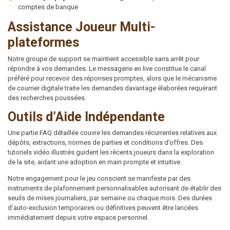
comptes de banque
Assistance Joueur Multi-
plateformes
Notre groupe de support se maintient accessible sans arrêt pour
répondre à vos demandes. Le messagerie en live constitue le canal
préféré pour recevoir des réponses promptes, alors que le mécanisme
de courrier digitale traite les demandes davantage élaborées requérant
des recherches poussées.
Outils d’Aide Indépendante
Une partie FAQ détaillée couvre les demandes récurrentes relatives aux
dépôts, extractions, normes de parties et conditions d’offres. Des
tutoriels vidéo illustrés guident les récents joueurs dans la exploration
de la site, aidant une adoption en main prompte et intuitive.
Notre engagement pour le jeu conscient se manifeste par des
instruments de plafonnement personnalisables autorisant de établir des
seuils de mises journaliers, par semaine ou chaque mois. Des durées
d’auto-exclusion temporaires ou définitives peuvent être lancées
immédiatement depuis votre espace personnel.