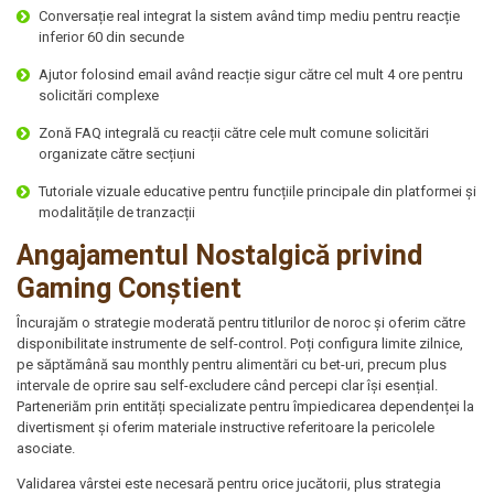
Conversație real integrat la sistem având timp mediu pentru reacție
inferior 60 din secunde
Ajutor folosind email având reacție sigur către cel mult 4 ore pentru
solicitări complexe
Zonă FAQ integrală cu reacții către cele mult comune solicitări
organizate către secțiuni
Tutoriale vizuale educative pentru funcțiile principale din platformei și
modalitățile de tranzacții
Angajamentul Nostalgică privind
Gaming Conștient
Încurajăm o strategie moderată pentru titlurilor de noroc și oferim către
disponibilitate instrumente de self-control. Poți configura limite zilnice,
pe săptămână sau monthly pentru alimentări cu bet-uri, precum plus
intervale de oprire sau self-excludere când percepi clar își esențial.
Parteneriăm prin entități specializate pentru împiedicarea dependenței la
divertisment și oferim materiale instructive referitoare la pericolele
asociate.
Validarea vârstei este necesară pentru orice jucătorii, plus strategia