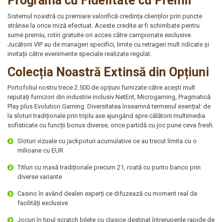
Programa cu Fidelitate cu Premii
Sistemul noastră cu premiare valorifică credința clienților prin puncte
strânse la orice miză efectuat. Aceste credite ar fi schimbate pentru
sume premiu, rotiri gratuite ori acces către campionate exclusive.
Jucătorii VIP au de manageri specifici, limite cu retrageri mult ridicate și
invitații către evenimente speciale realizate regulat.
Colecția Noastră Extinsă din Opțiuni
Portofoliul nostru trece 2.500 de opțiuni furnizate către acești mult
reputați furnizori din industrie inclusiv NetEnt, Microgaming, Pragmatică
Play plus Evolution Gaming. Diversitatea înseamnă termenul esențial: de
la sloturi tradiționale prin triplu axe ajungând spre călătorii multimedia
sofisticate cu funcții bonus diverse, orice partidă cu joc pune ceva fresh.
Sloturi vizuale cu jackpoturi acumulative ce au trecut limita cu o
milioane cu EUR
Titluri cu masă tradiționale precum 21, roată cu punto banco prin
diverse variante
Casino în având dealeri experți ce difuzează cu moment real de
facilități exclusive
Jocuri în tipul scratch bilete cu clasice destinat întreruperile rapide de