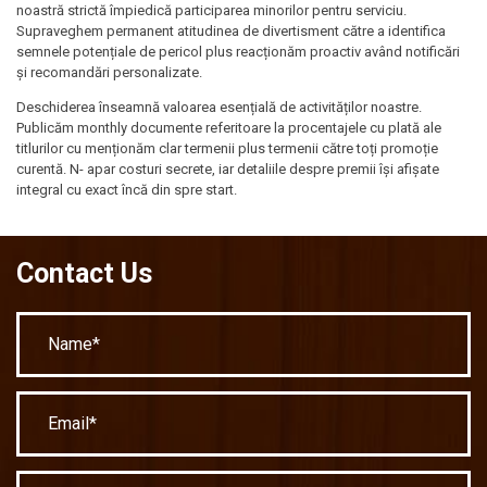
noastră strictă împiedică participarea minorilor pentru serviciu.
Supraveghem permanent atitudinea de divertisment către a identifica
semnele potențiale de pericol plus reacționăm proactiv având notificări
și recomandări personalizate.
Deschiderea înseamnă valoarea esențială de activităților noastre.
Publicăm monthly documente referitoare la procentajele cu plată ale
titlurilor cu menționăm clar termenii plus termenii către toți promoție
curentă. N- apar costuri secrete, iar detaliile despre premii își afișate
integral cu exact încă din spre start.
Contact Us