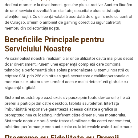
dedicat momente la divertisment genuine plus atractive. Suntem lăudăm
de unei serviciu dezvoltată pe claritate, securitate plus satisfacția
clienților noștri. Cu o licență valabilă acordată de organismele cu control
de Curaçao, oferim o ambient de gaming corect cu sigur către toți
membru din colectivității noștri.
Beneficiile Principale pentru
Serviciului Noastre
Pe cazinoulsul noastră, realizăm clar orice utilizator caută mai plus decât
doar divertisment. Punem unei experiență completă care combină
tehnologia performantă plus soluții personalizate. Sistemul noastră cu
criptare SSL prin 256 din bits asigură securitatea detaliilor personale cu
monetare ale tuturor user, urmând aceste mai stricte criterii globale cu
siguranță digitală.
Sistemul noastră operează exclusiv pauze prin toate device-urile, fie că
preferi a participi din către desktop, tabletă sau telefon. Interfața
îmbunătățită responsive garantează aceeași calitate a graficii și
promptitudinea cu loading, indiferent către dimensiunea monitorului.
Sistemele noștri de nouă serie tratează milioane din cereri concomitent,
păstrând performanțe constante chiar cu la intervalele având trafic mare.