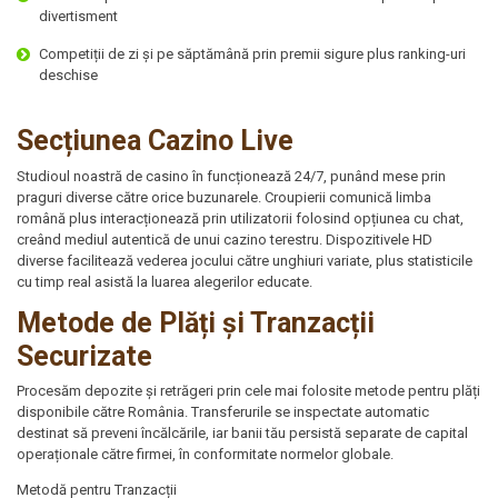
divertisment
Competiții de zi și pe săptămână prin premii sigure plus ranking-uri
deschise
Secțiunea Cazino Live
Studioul noastră de casino în funcționează 24/7, punând mese prin
praguri diverse către orice buzunarele. Croupierii comunică limba
română plus interacționează prin utilizatorii folosind opțiunea cu chat,
creând mediul autentică de unui cazino terestru. Dispozitivele HD
diverse facilitează vederea jocului către unghiuri variate, plus statisticile
cu timp real asistă la luarea alegerilor educate.
Metode de Plăți și Tranzacții
Securizate
Procesăm depozite și retrăgeri prin cele mai folosite metode pentru plăți
disponibile către România. Transferurile se inspectate automatic
destinat să preveni încălcările, iar banii tău persistă separate de capital
operaționale către firmei, în conformitate normelor globale.
Metodă pentru Tranzacții