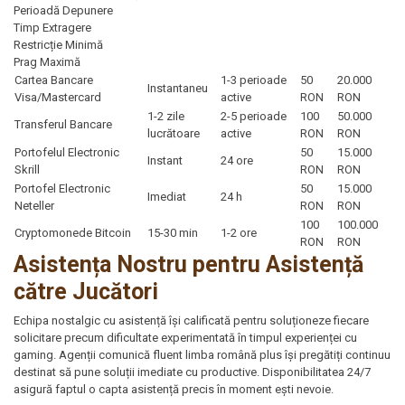
Perioadă Depunere
Timp Extragere
Restricție Minimă
Prag Maximă
Cartea Bancare
1-3 perioade
50
20.000
Instantaneu
Visa/Mastercard
active
RON
RON
1-2 zile
2-5 perioade
100
50.000
Transferul Bancare
lucrătoare
active
RON
RON
Portofelul Electronic
50
15.000
Instant
24 ore
Skrill
RON
RON
Portofel Electronic
50
15.000
Imediat
24 h
Neteller
RON
RON
100
100.000
Cryptomonede Bitcoin
15-30 min
1-2 ore
RON
RON
Asistența Nostru pentru Asistență
către Jucători
Echipa nostalgic cu asistență își calificată pentru soluționeze fiecare
solicitare precum dificultate experimentată în timpul experienței cu
gaming. Agenții comunică fluent limba română plus își pregătiți continuu
destinat să pune soluții imediate cu productive. Disponibilitatea 24/7
asigură faptul o capta asistență precis în moment ești nevoie.