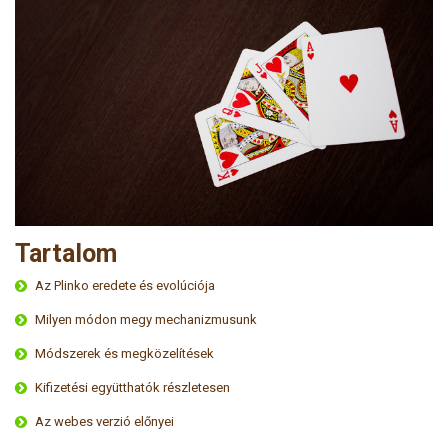
Tartalom
Az Plinko eredete és evolúciója
Milyen módon megy mechanizmusunk
Módszerek és megközelítések
Kifizetési együtthatók részletesen
Az webes verzió előnyei