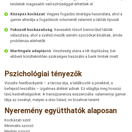
területek magasabb valószínűséggel érhetőek el
Közepes kockázat:
Vegyes fogadás stratégia használata, ahol a
gamer alterálja a fogadások volumenét valamint a táblák típusát
Fokozott kockázatiság:
Kevesebb tűsort benne lévő táblák
választása, ahol a szélső mezők extrém szorzókat kínálnak, ámde
problémás elérhetők
Martingale adaptáció:
Veszteség utána a tét duplázása, bár
ebbent körültekintően szükséges használni a bank limitek miatt
Pszichológiai tényezők
Vizuális feedbackjeink – a tárcsa útja, a találkozók a pinekkel, a
befejező leszállás – izgalmas átélést adnak. Ez világítja meg hosszú
távú kedveltségünket. A transzparencia esszenciális: valamennyi gamer
látja az ösvényt, melyen a disc halad, mi bizalmat teremt.
Nyeremény együtthatók alaposan
Kockázati szint
Minimális szorzó
Medián szorzó