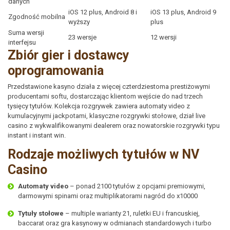
danych
iOS 12 plus, Android 8 i
iOS 13 plus, Android 9
Zgodność mobilna
wyższy
plus
Suma wersji
23 wersje
12 wersji
interfejsu
Zbiór gier i dostawcy
oprogramowania
Przedstawione kasyno działa z więcej czterdziestoma prestiżowymi
producentami softu, dostarczając klientom wejście do nad trzech
tysięcy tytułów. Kolekcja rozgrywek zawiera automaty video z
kumulacyjnymi jackpotami, klasyczne rozgrywki stołowe, dział live
casino z wykwalifikowanymi dealerem oraz nowatorskie rozgrywki typu
instant i instant win.
Rodzaje możliwych tytułów w NV
Casino
Automaty video
– ponad 2100 tytułów z opcjami premiowymi,
darmowymi spinami oraz multiplikatorami nagród do x10000
Tytuły stołowe
– multiple warianty 21, ruletki EU i francuskiej,
baccarat oraz gra kasynowy w odmianach standardowych i turbo