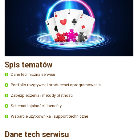
Spis tematów
Dane techniczna serwisu
Portfolio rozgrywek i producenci oprogramowania
Zabezpieczenia i metody płatności
Schemat lojalności i benefity
Wsparcie użytkownika i support techniczne
Dane tech serwisu