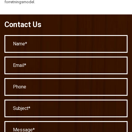
forretningsmodel.
Contact Us