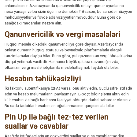
anlamalısınız. Azərbaycanda qanunvericilik onlayn qumar oyunlarına
necə yanaşır və bu sizin üçün nə deməkdir? Əsasən, bu sahədə müəyyən
məhdudiyyətlər və fövqəladə vəziyyətlər mövcuddur. Buna görə də
aşağıdakı məqamları nəzərə alın.
Qanunvericilik və vergi məsələləri
Hüquqi məsələ ölkədəki qanunvericiliyə görə dəyişir. Azərbaycanda
onlayn qumarın hüquqi statusu və beynəlxalq platformalarla əlaqəli
tənzimləmələr dəyişə bilər. Buna görə, pul qazanarkən vergi öhdəliklərinə
diqqət yetirmək vacibdir. Hər hansı böyük qələbə qazandığınızda,
ölkənizin vergi məsləhətçiləri ilə məsləhətləşmək faydalı ola bilər.
Hesabın təhlükəsizliyi
İki faktorlu autentifikasiya (2FA) varsa, onu aktiv edin. Güclü şifrə istifadə
edin və hesab məlumatlarını paylaşmayın. E-poçt bildirişlərini aktiv edin
ki, hesabınızla bağlı hər hansı fəaliyyət olduqda dərhal xəbərdar olasınız.
Bu sadə tədbirlər hesabınızın oğurlanmasının qarşısını ala bilər.
Pin Up ilə bağlı tez-tez verilən
suallar və cavablar
Aşağıda istifadəçilərin ən çox verdiyi suallar və qısa cavablar təqdim