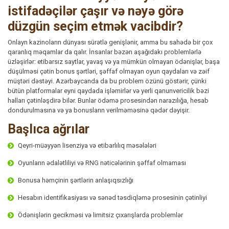
istifadəçilər çaşır və nəyə görə
düzgün seçim etmək vacibdir?
Onlayn kazinoların dünyası sürətlə genişlənir, amma bu sahədə bir çox
qaranlıq məqamlar da qalır. İnsanlar bəzən aşağıdakı problemlərlə
üzləşirlər: etibarsız saytlar, yavaş və ya mümkün olmayan ödənişlər, başa
düşülməsi çətin bonus şərtləri, şəffaf olmayan oyun qaydaları və zəif
müştəri dəstəyi. Azərbaycanda da bu problem özünü göstərir, çünki
bütün platformalar eyni qaydada işləmirlər və yerli qanunvericilik bəzi
halları çətinləşdirə bilər. Bunlar ödəmə prosesindən narazılığa, hesab
dondurulmasına və ya bonusların verilməməsinə qədər dəyişir.
Başlıca ağrılar
Qeyri-müəyyən lisenziya və etibarlılıq məsələləri
Oyunların ədalətliliyi və RNG nəticələrinin şəffaf olmaması
Bonusa həmçinin şərtlərin anlaşıqsızlığı
Hesabın identifikasiyası və sənəd təsdiqləmə prosesinin çətinliyi
Ödənişlərin gecikməsi və limitsiz çıxarışlarda problemlər