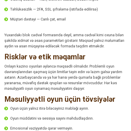
Təhlükəsizlik — 2FA, SSL şifrələmə (istifadə edilirsə)
Müştəri dəstəyi — Canlı çat, email
Yuxarıdakı blok cədvəl formasında deyil, amma cədvəl kimi oxuna bilən
şəkildə xidmət və əsas parametrləri göstərir. Məqsəd yalnız məlumatları
aydın və asan müqayisə ediləcək formada təqdim etməkdir.
Risklər və etik məqamlar
Onlayn kazino oyunları əyləncə məqsədli olmalıdır. Problemli oyun
davranışlarından qaçmaq üçün limitlər təyin edin və lazım gəlsə yardım
axtarın. Azərbaycanda və ya hər hansı yerdə qumarla bağlı problemlər
yaranarsa, müvafiq dəstək qrupları və resurslar mövcuddur. Hər kəs
məsuliyyətli oyun oynamaq məsuliyyətini daşıyır.
Məsuliyyətli oyun üçün tövsiyələr
Oyun üçün yalnız itirə biləcəyiniz məbləği ayırın.
Oyun müddətini və sessiya sayını məhdudlaşdırın.
Emosional vəziyyətdə qərar verməyin.