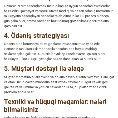
Hesabınızı tam təsdiqləmək üçün ölkənizə uyğun sənədləri əvvəlcədən
hazır edin: şəxsiyyət vəsiqəsi, ünvan təsdiqi və bəzən ödəniş metodunun
mülkiyyətini təsdiqləyən sənədlər tələb oluna bilər. Bu proses bir neçə
gün çəkə bilər, amma öncədən hazır olmaq gözlənilməz gecikmələrin
qarşısını alır.
4. Ödəniş strategiyası
Ödənişlərdə komissiyaları və gözləmə müddətini müqayisə edin.
Həmçinin təhlükəsizlik məqsədilə hesabınızda böyük məbləğ
saxlamaqdan çəkinin. Xüsusilə böyük qazanclar varsa, çıxarış planı
hazırlayın — kiçik-kiçik çıxarışlar bəzən daha asan və sürətli olur.
5. Müştəri dəstəyi ilə əlaqə
Müştəri xidmətinə suallar verin və onların cavab sürətini yoxlayın. Canlı çat
və email üçün cavab müddətini test etmək faydalıdır. Əgər cavab gec
gəlirsə və ya ümumi və yorucu cavablar olursa, bu platformada ciddi
problemlər ola bilər.
Texniki və hüquqi məqamlar: nələri
bilməlisiniz
Onlayn kazino istifadə edərkən texniki və hüquqi cəhətləri də