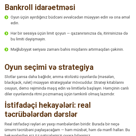
Bankroll idarəetməsi
Oyun üçün ayırdığınız büdcəni əvvəlcədən müəyyən edin və ona əməl
edin.
Hər bir sessiya üçün limit qoyun — qazanırsınızsa da, itirirsinizsə də
bu limiti dəyişməyin.
Məğlubiyyət seriyası zamanı bahis miqdarını artırmaqdan çəkinin.
Oyun seçimi və strategiya
Slotlar şansa daha bağlıdır, amma stolüstü oyunlarda (məsələn,
blackjack, rulet) müəyyən strategiyalar mövcuddur. Strateji kitablarını
oxuyun, demo rejimində məşq edin və limitlərlə başlayın. Həmçinin canlı
diler oyunlarında ritmi pozmamaq üçün təmkinli olmaq lazımdır.
İstifadəçi hekayələri: real
təcrübələrdən dərslər
Real istifadəçi rəyləri ən yaxşı mənbələrdən biridir. Burada bir neçə
ümumi təcrübəni paylaşacağam — həm müsbət, həm də mənfi halları. Bu
hekayələrdən siz öz nəticələrinizi çıxara bilərsiniz.