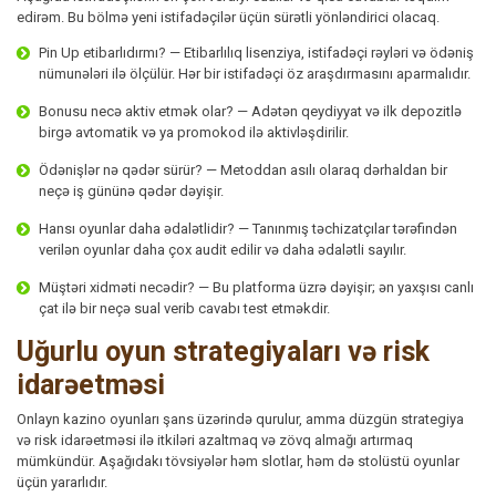
edirəm. Bu bölmə yeni istifadəçilər üçün sürətli yönləndirici olacaq.
Pin Up etibarlıdırmı? — Etibarlılıq lisenziya, istifadəçi rəyləri və ödəniş
nümunələri ilə ölçülür. Hər bir istifadəçi öz araşdırmasını aparmalıdır.
Bonusu necə aktiv etmək olar? — Adətən qeydiyyat və ilk depozitlə
birgə avtomatik və ya promokod ilə aktivləşdirilir.
Ödənişlər nə qədər sürür? — Metoddan asılı olaraq dərhaldan bir
neçə iş gününə qədər dəyişir.
Hansı oyunlar daha ədalətlidir? — Tanınmış təchizatçılar tərəfindən
verilən oyunlar daha çox audit edilir və daha ədalətli sayılır.
Müştəri xidməti necədir? — Bu platforma üzrə dəyişir; ən yaxşısı canlı
çat ilə bir neçə sual verib cavabı test etməkdir.
Uğurlu oyun strategiyaları və risk
idarəetməsi
Onlayn kazino oyunları şans üzərində qurulur, amma düzgün strategiya
və risk idarəetməsi ilə itkiləri azaltmaq və zövq almağı artırmaq
mümkündür. Aşağıdakı tövsiyələr həm slotlar, həm də stolüstü oyunlar
üçün yararlıdır.