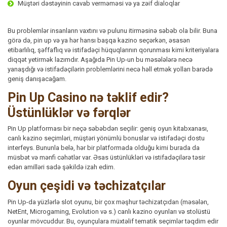
Müştəri dəstəyinin cavab verməməsi və ya zəif dialoqlar
Bu problemlər insanların vaxtını və pulunu itirməsinə səbəb ola bilir. Buna
görə də, pin up və ya hər hansı başqa kazino seçərkən, əsasən
etibarlılıq, şəffaflıq və istifadəçi hüquqlarının qorunması kimi kriteriyalara
diqqət yetirmək lazımdır. Aşağıda Pin Up-un bu məsələlərə necə
yanaşdığı və istifadəçilərin problemlərini necə həll etmək yolları barədə
geniş danışacağam.
Pin Up Casino nə təklif edir?
Üstünlüklər və fərqlər
Pin Up platforması bir neçə səbəbdən seçilir: geniş oyun kitabxanası,
canlı kazino seçimləri, müştəri yönümlü bonuslar və istifadəçi dostu
interfeys. Bununla belə, hər bir platformada olduğu kimi burada da
müsbət və mənfi cəhətlər var. Əsas üstünlükləri və istifadəçilərə təsir
edən amilləri sadə şəkildə izah edim.
Oyun çeşidi və təchizatçılar
Pin Up-da yüzlərlə slot oyunu, bir çox məşhur təchizatçıdan (məsələn,
NetEnt, Microgaming, Evolution və s.) canlı kazino oyunları və stolüstü
oyunlar mövcuddur. Bu, oyunçulara müxtəlif tematik seçimlər təqdim edir