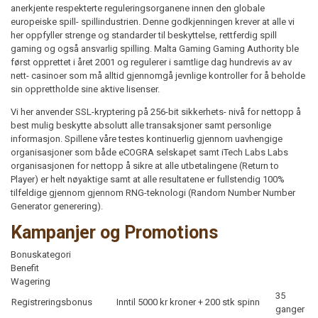
anerkjente respekterte reguleringsorganene innen den globale
europeiske spill- spillindustrien. Denne godkjenningen krever at alle vi
her oppfyller strenge og standarder til beskyttelse, rettferdig spill
gaming og også ansvarlig spilling. Malta Gaming Gaming Authority ble
først opprettet i året 2001 og regulerer i samtlige dag hundrevis av av
nett- casinoer som må alltid gjennomgå jevnlige kontroller for å beholde
sin opprettholde sine aktive lisenser.
Vi her anvender SSL-kryptering på 256-bit sikkerhets- nivå for nettopp å
best mulig beskytte absolutt alle transaksjoner samt personlige
informasjon. Spillene våre testes kontinuerlig gjennom uavhengige
organisasjoner som både eCOGRA selskapet samt iTech Labs Labs
organisasjonen for nettopp å sikre at alle utbetalingene (Return to
Player) er helt nøyaktige samt at alle resultatene er fullstendig 100%
tilfeldige gjennom gjennom RNG-teknologi (Random Number Number
Generator generering).
Kampanjer og Promotions
Bonuskategori
Benefit
Wagering
35
Registreringsbonus
Inntil 5000 kr kroner + 200 stk spinn
ganger