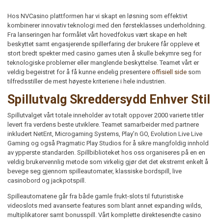
Hos NVCasino plattformen har vi skapt en løsning som effektivt
kombinerer innovativ teknologi med den førsteklasses underholdning.
Fra lanseringen har formålet vårt hovedfokus vært skape en helt
beskyttet samt engasjerende spillerfaring der brukere får oppleve et
stort bredt spekter med casino games uten å skulle bekymre seg for
teknologiske problemer eller manglende beskyttelse. Teamet vårt er
veldig begeistret for å få kunne endelig presentere
offisiell side
som
tilfredsstiller de mest høyeste kriteriene i hele industrien.
Spillutvalg Skreddersydd Enhver Stil
Spillutvalget vårt totale inneholder av totalt oppover 2000 varierte titler
levert fra verdens beste utviklere. Teamet samarbeider med partnere
inkludert NetEnt, Microgaming Systems, Play’n GO, Evolution Live Live
Gaming og også Pragmatic Play Studios for å sikre mangfoldig innhold
av ypperste standarden. Spillbiblioteket hos oss organiseres på en en
veldig brukervennlig metode som virkelig gjør det det ekstremt enkelt å
bevege seg gjennom spilleautomater, klassiske bordspill, live
casinobord og jackpotspill.
Spilleautomatene går fra både gamle frukt-slots til futuristiske
videoslots med avanserte features som blant annet expanding wilds,
multiplikatorer samt bonusspill. Vårt komplette direktesendte casino