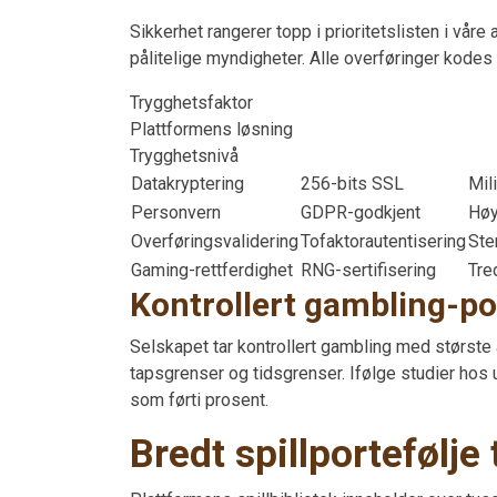
Sikkerhet rangerer topp i prioritetslisten i våre
pålitelige myndigheter. Alle overføringer kode
Trygghetsfaktor
Plattformens løsning
Trygghetsnivå
Datakryptering
256-bits SSL
Mil
Personvern
GDPR-godkjent
Høy
Overføringsvalidering
Tofaktorautentisering
Ste
Gaming-rettferdighet
RNG-sertifisering
Tre
Kontrollert gambling-po
Selskapet tar kontrollert gambling med største a
tapsgrenser og tidsgrenser. Ifølge studier hos
som førti prosent.
Bredt spillportefølje