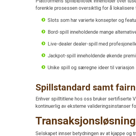
Plattformens spillbibliotek inneholder over tus
forenkle prosessen oversiktlig for å lokalisere fa
Slots som har varierte konsepter og featu
Bord-spill inneholdende mange alternative
Live-dealer dealer-spill med profesjonell
Jackpot-spill inneholdende økende premie
Unike spill og særegne ideer til variasjon
Spillstandard samt fair
Enhver spilltitlene hos oss bruker sertifiserte 
kontinuerlig av eksterne valideringsinstanser for
Transaksjonsløsning
Selskapet innser betydningen av at kjappe og tr