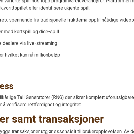
en varierte spill hos topp programvareleverandører. Plattformen h
vorittspillet eller identifisere ukjente spill.
res, spennende fra tradisjonelle frukttema opptil nåtidige videos
r med kortspill og dice-spill
e dealere via live-streaming
r hvilket kan nå millionbeløp
ness
Vilkårlige Tall Generatorer (RNG) der sikrer komplett uforutsigbare
 å verifisere rettferdighet og integritet.
er samt transaksjoner
ygge transaksjoner utgjør essensielt til brukeropplevelsen. Av de