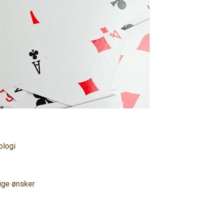
ologi
lige ønsker