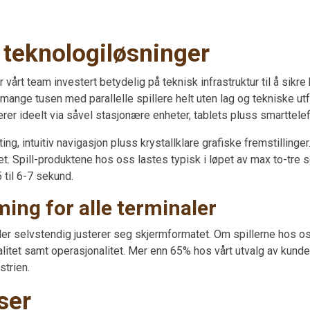
g teknologiløsninger
 vårt team investert betydelig på teknisk infrastruktur til å sikr
r mange tusen med parallelle spillere helt uten lag og tekniske
rer ideelt via såvel stasjonære enheter, tablets pluss smarttelef
g, intuitiv navigasjon pluss krystallklare grafiske fremstillinger
t. Spill-produktene hos oss lastes typisk i løpet av max to-tre s
 til 6-7 sekund.
ing for alle terminaler
 der selvstendig justerer seg skjermformatet. Om spillerne hos o
alitet samt operasjonalitet. Mer enn 65% hos vårt utvalg av kunde
strien.
ser