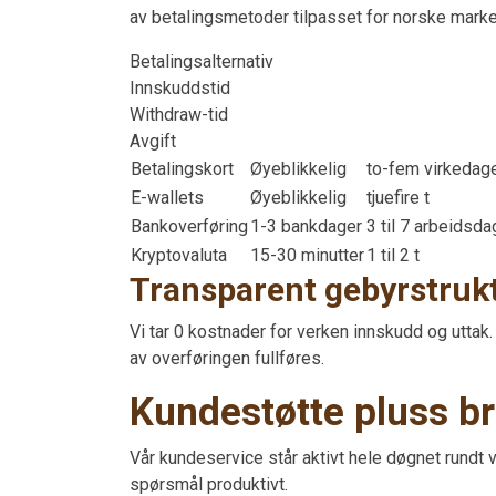
av betalingsmetoder tilpasset for norske marke
Betalingsalternativ
Innskuddstid
Withdraw-tid
Avgift
Betalingskort
Øyeblikkelig
to-fem virkedag
E-wallets
Øyeblikkelig
tjuefire t
Bankoverføring
1-3 bankdager
3 til 7 arbeidsda
Kryptovaluta
15-30 minutter
1 til 2 t
Transparent gebyrstruk
Vi tar 0 kostnader for verken innskudd og uttak.
av overføringen fullføres.
Kundestøtte pluss br
Vår kundeservice står aktivt hele døgnet rundt v
spørsmål produktivt.