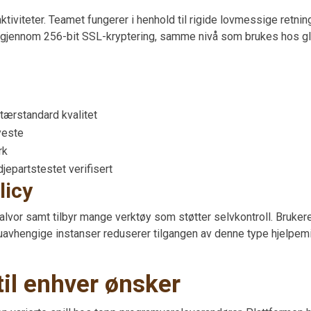
 aktiviteter. Teamet fungerer i henhold til rigide lovmessige retnin
s gjennom 256-bit SSL-kryptering, samme nivå som brukes hos gl
itærstandard kvalitet
este
rk
djepartstestet verifisert
licy
lvor samt tilbyr mange verktøy som støtter selvkontroll. Brukere 
 uavhengige instanser reduserer tilgangen av denne type hjelpemi
 til enhver ønsker