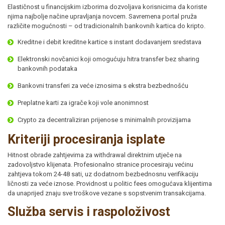
Elastičnost u financijskim izborima dozvoljava korisnicima da koriste
njima najbolje načine upravljanja novcem. Savremena portal pruža
različite mogućnosti – od tradicionalnih bankovnih kartica do kripto.
Kreditne i debit kreditne kartice s instant dodavanjem sredstava
Elektronski novčanici koji omogućuju hitra transfer bez sharing
bankovnih podataka
Bankovni transferi za veće iznosima s ekstra bezbednošću
Preplatne karti za igrače koji vole anonimnost
Crypto za decentraliziran prijenose s minimalnih provizijama
Kriteriji procesiranja isplate
Hitnost obrade zahtjevima za withdrawal direktnim utječe na
zadovoljstvo klijenata. Profesionalno stranice procesiraju većinu
zahtjeva tokom 24-48 sati, uz dodatnom bezbednosnu verifikaciju
ličnosti za veće iznose. Providnost u politic fees omogućava klijentima
da unaprijed znaju sve troškove vezane s sopstvenim transakcijama.
Služba servis i raspoloživost