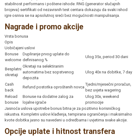
stabilnost performans i poštene ishode. RNG (generator slučajnih
brojeva) sertifikati od nezavisnih test centara dokazuju da svaki ishod
igre osniva se na apsolutnoj sreći bez mogućnosti manipulisanja.
Nagrade i promo akcije
Vrsta bonusa
Opis
Uobičajeni uslovi
Bonuse
Dupliranje prvog uplate do
Ulog 35x, period 30 dani
welcome
definisanog %
Okretaji na selektiranim
Besplatni
automatima bez sopstvenog
Ulog 40x na dobitke, 7 day
okretaji
depozita
Cash
Tjedni/mjesečni proračun,
Refund postotka oproštenih novca
back
bez uvjeta wagering
Reload
Bonuse na dodatne zalog za
Ulog 30x, weekend
bonuse
lojalne igrače
promocije
Jasnoća uslova upotrebе bonus bitna je za pozitivno korisničkog
iskustva. Kompletni uslovi klađenja, tempirana ograničenja i maksimalno
kvote dobitka jasno su navedeni u odredbama i uvjetima svake akcije.
Opcije uplate i hitnost transfera