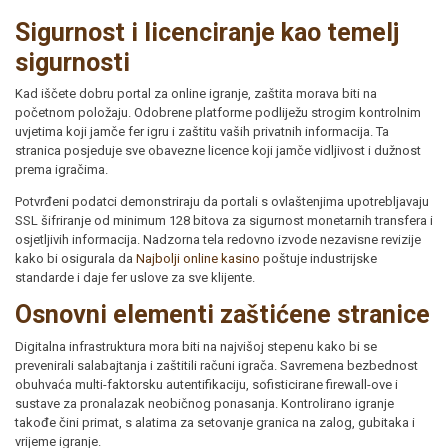
Sigurnost i licenciranje kao temelj
sigurnosti
Kad iščete dobru portal za online igranje, zaštita morava biti na
početnom položaju. Odobrene platforme podliježu strogim kontrolnim
uvjetima koji jamče fer igru i zaštitu vaših privatnih informacija. Ta
stranica posjeduje sve obavezne licence koji jamče vidljivost i dužnost
prema igračima.
Potvrđeni podatci demonstriraju da portali s ovlaštenjima upotrebljavaju
SSL šifriranje od minimum 128 bitova za sigurnost monetarnih transfera i
osjetljivih informacija. Nadzorna tela redovno izvode nezavisne revizije
kako bi osigurala da
Najbolji online kasino
poštuje industrijske
standarde i daje fer uslove za sve klijente.
Osnovni elementi zaštićene stranice
Digitalna infrastruktura mora biti na najvišoj stepenu kako bi se
prevenirali salabajtanja i zaštitili računi igrača. Savremena bezbednost
obuhvaća multi-faktorsku autentifikaciju, sofisticirane firewall-ove i
sustave za pronalazak neobičnog ponasanja. Kontrolirano igranje
takođe čini primat, s alatima za setovanje granica na zalog, gubitaka i
vrijeme igranje.