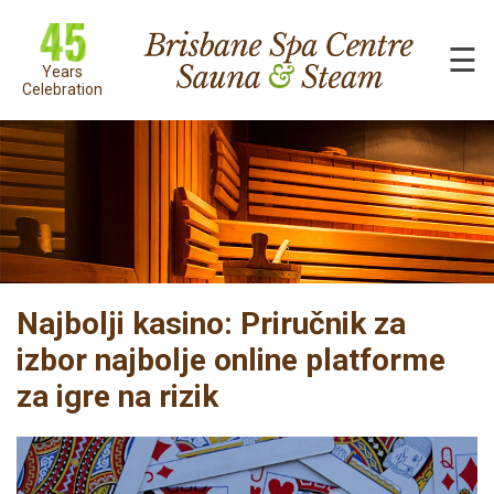
☰
Years
Celebration
Najbolji kasino: Priručnik za
izbor najbolje online platforme
za igre na rizik