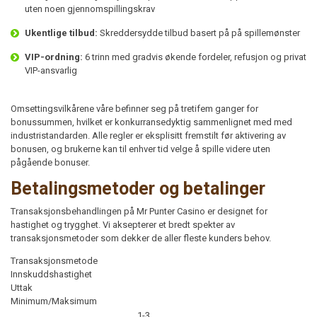
uten noen gjennomspillingskrav
Ukentlige tilbud:
Skreddersydde tilbud basert på på spillemønster
VIP-ordning:
6 trinn med gradvis økende fordeler, refusjon og privat
VIP-ansvarlig
Omsettingsvilkårene våre befinner seg på tretifem ganger for
bonussummen, hvilket er konkurransedyktig sammenlignet med med
industristandarden. Alle regler er eksplisitt fremstilt før aktivering av
bonusen, og brukerne kan til enhver tid velge å spille videre uten
pågående bonuser.
Betalingsmetoder og betalinger
Transaksjonsbehandlingen på Mr Punter Casino er designet for
hastighet og trygghet. Vi aksepterer et bredt spekter av
transaksjonsmetoder som dekker de aller fleste kunders behov.
Transaksjonsmetode
Innskuddshastighet
Uttak
Minimum/Maksimum
1-3