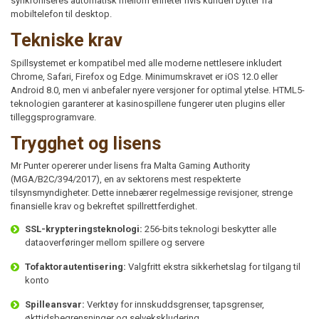
synkroniseres automatisk mellom enheter hvis kunden bytter fra
mobiltelefon til desktop.
Tekniske krav
Spillsystemet er kompatibel med alle moderne nettlesere inkludert
Chrome, Safari, Firefox og Edge. Minimumskravet er iOS 12.0 eller
Android 8.0, men vi anbefaler nyere versjoner for optimal ytelse. HTML5-
teknologien garanterer at kasinospillene fungerer uten plugins eller
tilleggsprogramvare.
Trygghet og lisens
Mr Punter opererer under lisens fra Malta Gaming Authority
(MGA/B2C/394/2017), en av sektorens mest respekterte
tilsynsmyndigheter. Dette innebærer regelmessige revisjoner, strenge
finansielle krav og bekreftet spillrettferdighet.
SSL-krypteringsteknologi:
256-bits teknologi beskytter alle
dataoverføringer mellom spillere og servere
Tofaktorautentisering:
Valgfritt ekstra sikkerhetslag for tilgang til
konto
Spilleansvar:
Verktøy for innskuddsgrenser, tapsgrenser,
økttidsbegrensninger og selvekskludering