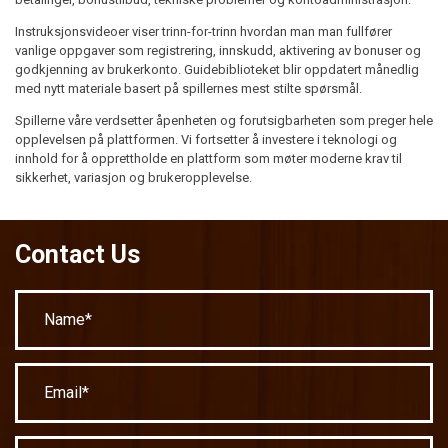
Instruksjonsvideoer viser trinn-for-trinn hvordan man man fullfører
vanlige oppgaver som registrering, innskudd, aktivering av bonuser og
godkjenning av brukerkonto. Guidebiblioteket blir oppdatert månedlig
med nytt materiale basert på spillernes mest stilte spørsmål.
Spillerne våre verdsetter åpenheten og forutsigbarheten som preger hele
opplevelsen på plattformen. Vi fortsetter å investere i teknologi og
innhold for å opprettholde en plattform som møter moderne krav til
sikkerhet, variasjon og brukeropplevelse.
Contact Us