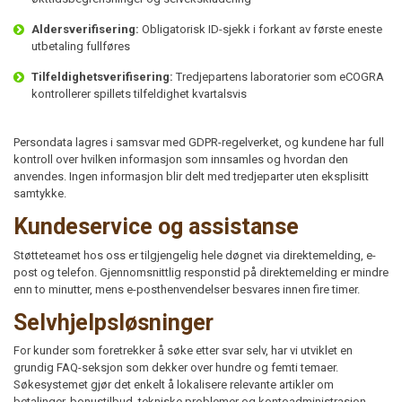
Aldersverifisering:
Obligatorisk ID-sjekk i forkant av første eneste
utbetaling fullføres
Tilfeldighetsverifisering:
Tredjepartens laboratorier som eCOGRA
kontrollerer spillets tilfeldighet kvartalsvis
Persondata lagres i samsvar med GDPR-regelverket, og kundene har full
kontroll over hvilken informasjon som innsamles og hvordan den
anvendes. Ingen informasjon blir delt med tredjeparter uten eksplisitt
samtykke.
Kundeservice og assistanse
Støtteteamet hos oss er tilgjengelig hele døgnet via direktemelding, e-
post og telefon. Gjennomsnittlig responstid på direktemelding er mindre
enn to minutter, mens e-posthenvendelser besvares innen fire timer.
Selvhjelpsløsninger
For kunder som foretrekker å søke etter svar selv, har vi utviklet en
grundig FAQ-seksjon som dekker over hundre og femti temaer.
Søkesystemet gjør det enkelt å lokalisere relevante artikler om
betalinger, bonustilbud, tekniske problemer og kontoadministrasjon.