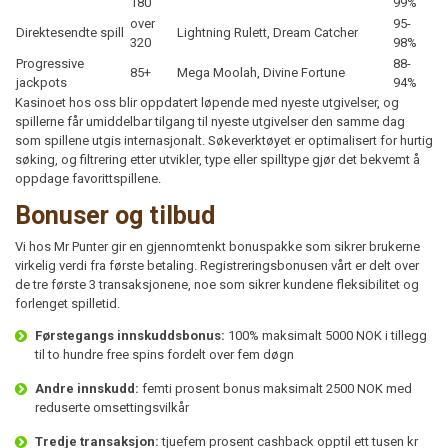
180
99%
over
95-
Direktesendte spill
Lightning Rulett, Dream Catcher
320
98%
Progressive
88-
85+
Mega Moolah, Divine Fortune
jackpots
94%
Kasinoet hos oss blir oppdatert løpende med nyeste utgivelser, og
spillerne får umiddelbar tilgang til nyeste utgivelser den samme dag
som spillene utgis internasjonalt. Søkeverktøyet er optimalisert for hurtig
søking, og filtrering etter utvikler, type eller spilltype gjør det bekvemt å
oppdage favorittspillene.
Bonuser og tilbud
Vi hos Mr Punter gir en gjennomtenkt bonuspakke som sikrer brukerne
virkelig verdi fra første betaling. Registreringsbonusen vårt er delt over
de tre første 3 transaksjonene, noe som sikrer kundene fleksibilitet og
forlenget spilletid.
Førstegangs innskuddsbonus:
100% maksimalt 5000 NOK i tillegg
til to hundre free spins fordelt over fem døgn
Andre innskudd:
femti prosent bonus maksimalt 2500 NOK med
reduserte omsettingsvilkår
Tredje transaksjon:
tjuefem prosent cashback opptil ett tusen kr