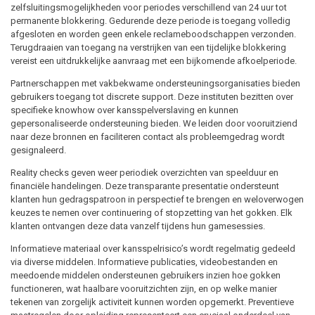
zelfsluitingsmogelijkheden voor periodes verschillend van 24 uur tot
permanente blokkering. Gedurende deze periode is toegang volledig
afgesloten en worden geen enkele reclameboodschappen verzonden.
Terugdraaien van toegang na verstrijken van een tijdelijke blokkering
vereist een uitdrukkelijke aanvraag met een bijkomende afkoelperiode.
Partnerschappen met vakbekwame ondersteuningsorganisaties bieden
gebruikers toegang tot discrete support. Deze instituten bezitten over
specifieke knowhow over kansspelverslaving en kunnen
gepersonaliseerde ondersteuning bieden. We leiden door vooruitziend
naar deze bronnen en faciliteren contact als probleemgedrag wordt
gesignaleerd.
Reality checks geven weer periodiek overzichten van speelduur en
financiële handelingen. Deze transparante presentatie ondersteunt
klanten hun gedragspatroon in perspectief te brengen en weloverwogen
keuzes te nemen over continuering of stopzetting van het gokken. Elk
klanten ontvangen deze data vanzelf tijdens hun gamesessies.
Informatieve materiaal over kansspelrisico’s wordt regelmatig gedeeld
via diverse middelen. Informatieve publicaties, videobestanden en
meedoende middelen ondersteunen gebruikers inzien hoe gokken
functioneren, wat haalbare vooruitzichten zijn, en op welke manier
tekenen van zorgelijk activiteit kunnen worden opgemerkt. Preventieve