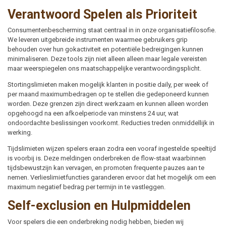
Verantwoord Spelen als Prioriteit
Consumentenbescherming staat centraal in in onze organisatiefilosofie.
We leveren uitgebreide instrumenten waarmee gebruikers grip
behouden over hun gokactiviteit en potentiële bedreigingen kunnen
minimaliseren. Deze tools zijn niet alleen alleen maar legale vereisten
maar weerspiegelen ons maatschappelijke verantwoordingsplicht.
Stortingslimieten maken mogelijk klanten in positie daily, per week of
per maand maximumbedragen op te stellen die gedeponeerd kunnen
worden. Deze grenzen zijn direct werkzaam en kunnen alleen worden
opgehoogd na een afkoelperiode van minstens 24 uur, wat
ondoordachte beslissingen voorkomt. Reducties treden onmiddellijk in
werking.
Tijdslimieten wijzen spelers eraan zodra een vooraf ingestelde speeltijd
is voorbij is. Deze meldingen onderbreken de flow-staat waarbinnen
tijdsbewustzijn kan vervagen, en promoten frequente pauzes aan te
nemen. Verlieslimietfuncties garanderen ervoor dat het mogelijk om een
maximum negatief bedrag per termijn in te vastleggen.
Self-exclusion en Hulpmiddelen
Voor spelers die een onderbreking nodig hebben, bieden wij