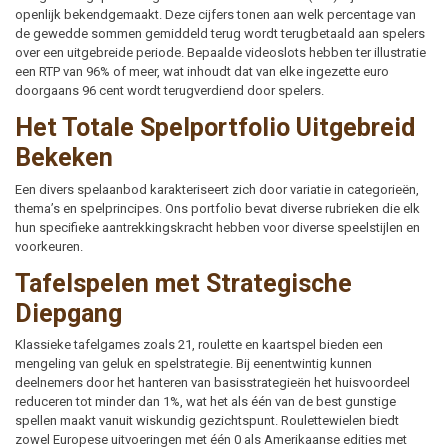
openlijk bekendgemaakt. Deze cijfers tonen aan welk percentage van
de gewedde sommen gemiddeld terug wordt terugbetaald aan spelers
over een uitgebreide periode. Bepaalde videoslots hebben ter illustratie
een RTP van 96% of meer, wat inhoudt dat van elke ingezette euro
doorgaans 96 cent wordt terugverdiend door spelers.
Het Totale Spelportfolio Uitgebreid
Bekeken
Een divers spelaanbod karakteriseert zich door variatie in categorieën,
thema’s en spelprincipes. Ons portfolio bevat diverse rubrieken die elk
hun specifieke aantrekkingskracht hebben voor diverse speelstijlen en
voorkeuren.
Tafelspelen met Strategische
Diepgang
Klassieke tafelgames zoals 21, roulette en kaartspel bieden een
mengeling van geluk en spelstrategie. Bij eenentwintig kunnen
deelnemers door het hanteren van basisstrategieën het huisvoordeel
reduceren tot minder dan 1%, wat het als één van de best gunstige
spellen maakt vanuit wiskundig gezichtspunt. Roulettewielen biedt
zowel Europese uitvoeringen met één 0 als Amerikaanse edities met