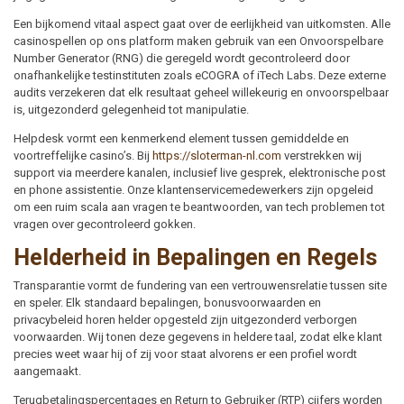
Een bijkomend vitaal aspect gaat over de eerlijkheid van uitkomsten. Alle
casinospellen op ons platform maken gebruik van een Onvoorspelbare
Number Generator (RNG) die geregeld wordt gecontroleerd door
onafhankelijke testinstituten zoals eCOGRA of iTech Labs. Deze externe
audits verzekeren dat elk resultaat geheel willekeurig en onvoorspelbaar
is, uitgezonderd gelegenheid tot manipulatie.
Helpdesk vormt een kenmerkend element tussen gemiddelde en
voortreffelijke casino’s. Bij
https://sloterman-nl.com
verstrekken wij
support via meerdere kanalen, inclusief live gesprek, elektronische post
en phone assistentie. Onze klantenservicemedewerkers zijn opgeleid
om een ruim scala aan vragen te beantwoorden, van tech problemen tot
vragen over gecontroleerd gokken.
Helderheid in Bepalingen en Regels
Transparantie vormt de fundering van een vertrouwensrelatie tussen site
en speler. Elk standaard bepalingen, bonusvoorwaarden en
privacybeleid horen helder opgesteld zijn uitgezonderd verborgen
voorwaarden. Wij tonen deze gegevens in heldere taal, zodat elke klant
precies weet waar hij of zij voor staat alvorens er een profiel wordt
aangemaakt.
Terugbetalingspercentages en Return to Gebruiker (RTP) cijfers worden