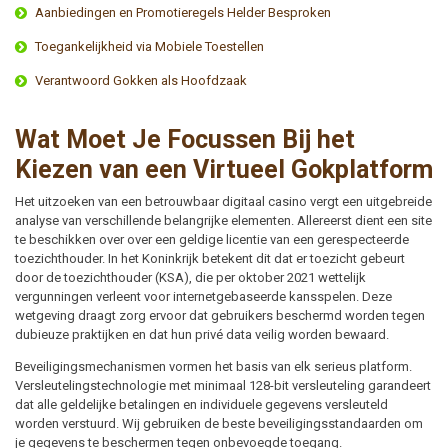
Aanbiedingen en Promotieregels Helder Besproken
Toegankelijkheid via Mobiele Toestellen
Verantwoord Gokken als Hoofdzaak
Wat Moet Je Focussen Bij het
Kiezen van een Virtueel Gokplatform
Het uitzoeken van een betrouwbaar digitaal casino vergt een uitgebreide
analyse van verschillende belangrijke elementen. Allereerst dient een site
te beschikken over over een geldige licentie van een gerespecteerde
toezichthouder. In het Koninkrijk betekent dit dat er toezicht gebeurt
door de toezichthouder (KSA), die per oktober 2021 wettelijk
vergunningen verleent voor internetgebaseerde kansspelen. Deze
wetgeving draagt zorg ervoor dat gebruikers beschermd worden tegen
dubieuze praktijken en dat hun privé data veilig worden bewaard.
Beveiligingsmechanismen vormen het basis van elk serieus platform.
Versleutelingstechnologie met minimaal 128-bit versleuteling garandeert
dat alle geldelijke betalingen en individuele gegevens versleuteld
worden verstuurd. Wij gebruiken de beste beveiligingsstandaarden om
je gegevens te beschermen tegen onbevoegde toegang.