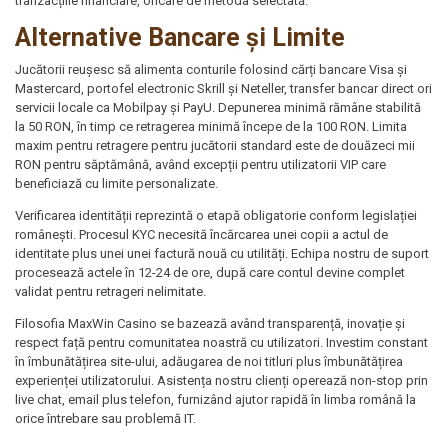
tranzacțiile financiare, oricare de metoda selectată.
Alternative Bancare și Limite
Jucătorii reușesc să alimenta conturile folosind cărți bancare Visa și
Mastercard, portofel electronic Skrill și Neteller, transfer bancar direct ori
servicii locale ca Mobilpay și PayU. Depunerea minimă rămâne stabilită
la 50 RON, în timp ce retragerea minimă începe de la 100 RON. Limita
maxim pentru retragere pentru jucătorii standard este de douăzeci mii
RON pentru săptămână, având excepții pentru utilizatorii VIP care
beneficiază cu limite personalizate.
Verificarea identității reprezintă o etapă obligatorie conform legislației
românești. Procesul KYC necesită încărcarea unei copii a actul de
identitate plus unei unei factură nouă cu utilități. Echipa nostru de suport
procesează actele în 12-24 de ore, după care contul devine complet
validat pentru retrageri nelimitate.
Filosofia MaxWin Casino se bazează având transparență, inovație și
respect față pentru comunitatea noastră cu utilizatori. Investim constant
în îmbunătățirea site-ului, adăugarea de noi titluri plus îmbunătățirea
experienței utilizatorului. Asistența nostru clienți operează non-stop prin
live chat, email plus telefon, furnizând ajutor rapidă în limba română la
orice întrebare sau problemă IT.