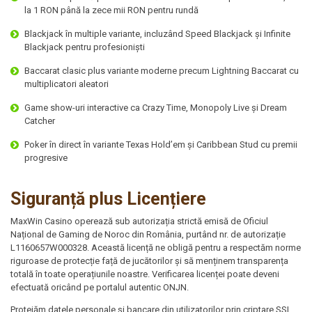
la 1 RON până la zece mii RON pentru rundă
Blackjack în multiple variante, incluzând Speed Blackjack și Infinite
Blackjack pentru profesioniști
Baccarat clasic plus variante moderne precum Lightning Baccarat cu
multiplicatori aleatori
Game show-uri interactive ca Crazy Time, Monopoly Live și Dream
Catcher
Poker în direct în variante Texas Hold’em și Caribbean Stud cu premii
progresive
Siguranță plus Licențiere
MaxWin Casino operează sub autorizația strictă emisă de Oficiul
Național de Gaming de Noroc din România, purtând nr. de autorizație
L1160657W000328. Această licență ne obligă pentru a respectăm norme
riguroase de protecție față de jucătorilor și să menținem transparența
totală în toate operațiunile noastre. Verificarea licenței poate deveni
efectuată oricând pe portalul autentic ONJN.
Protejăm datele personale și bancare din utilizatorilor prin criptare SSL