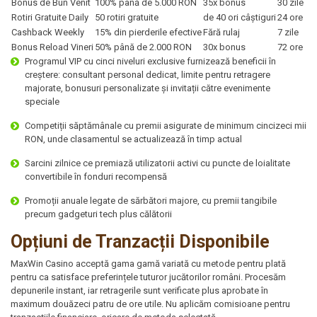
Bonus de Bun Venit
100% până de 5.000 RON
35x bonus
30 zile
Rotiri Gratuite Daily
50 rotiri gratuite
de 40 ori câștiguri
24 ore
Cashback Weekly
15% din pierderile efective
Fără rulaj
7 zile
Bonus Reload Vineri
50% până de 2.000 RON
30x bonus
72 ore
Programul VIP cu cinci niveluri exclusive furnizează beneficii în
creștere: consultant personal dedicat, limite pentru retragere
majorate, bonusuri personalizate și invitații către evenimente
speciale
Competiții săptămânale cu premii asigurate de minimum cincizeci mii
RON, unde clasamentul se actualizează în timp actual
Sarcini zilnice ce premiază utilizatorii activi cu puncte de loialitate
convertibile în fonduri recompensă
Promoții anuale legate de sărbători majore, cu premii tangibile
precum gadgeturi tech plus călătorii
Opțiuni de Tranzacții Disponibile
MaxWin Casino acceptă gama gamă variată cu metode pentru plată
pentru ca satisface preferințele tuturor jucătorilor români. Procesăm
depunerile instant, iar retragerile sunt verificate plus aprobate în
maximum douăzeci patru de ore utile. Nu aplicăm comisioane pentru