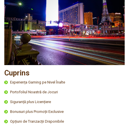
Cuprins
Experiența Gaming pe Nivel Înalte
Portofoliul Noastră de Jocuri
Siguranță plus Licențiere
Bonusuri plus Promoții Exclusive
Opțiuni de Tranzacții Disponibile