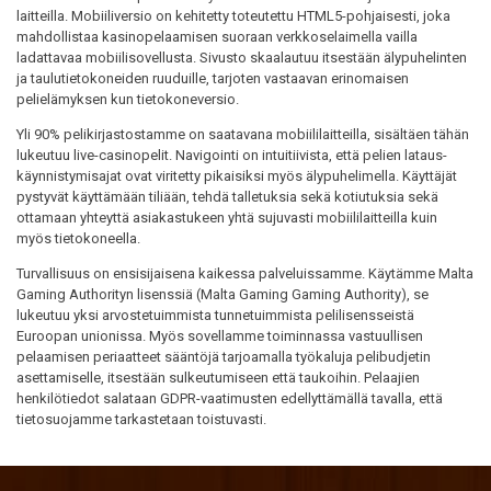
laitteilla. Mobiiliversio on kehitetty toteutettu HTML5-pohjaisesti, joka
mahdollistaa kasinopelaamisen suoraan verkkoselaimella vailla
ladattavaa mobiilisovellusta. Sivusto skaalautuu itsestään älypuhelinten
ja taulutietokoneiden ruuduille, tarjoten vastaavan erinomaisen
pelielämyksen kun tietokoneversio.
Yli 90% pelikirjastostamme on saatavana mobiililaitteilla, sisältäen tähän
lukeutuu live-casinopelit. Navigointi on intuitiivista, että pelien lataus-
käynnistymisajat ovat viritetty pikaisiksi myös älypuhelimella. Käyttäjät
pystyvät käyttämään tiliään, tehdä talletuksia sekä kotiutuksia sekä
ottamaan yhteyttä asiakastukeen yhtä sujuvasti mobiililaitteilla kuin
myös tietokoneella.
Turvallisuus on ensisijaisena kaikessa palveluissamme. Käytämme Malta
Gaming Authorityn lisenssiä (Malta Gaming Gaming Authority), se
lukeutuu yksi arvostetuimmista tunnetuimmista pelilisensseistä
Euroopan unionissa. Myös sovellamme toiminnassa vastuullisen
pelaamisen periaatteet sääntöjä tarjoamalla työkaluja pelibudjetin
asettamiselle, itsestään sulkeutumiseen että taukoihin. Pelaajien
henkilötiedot salataan GDPR-vaatimusten edellyttämällä tavalla, että
tietosuojamme tarkastetaan toistuvasti.