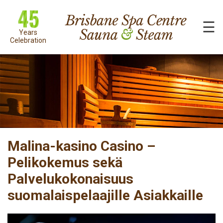
☰
Years
Celebration
Malina-kasino Casino –
Pelikokemus sekä
Palvelukokonaisuus
suomalaispelaajille Asiakkaille