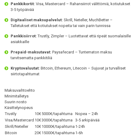
Pankkikortit:
Visa, Mastercard – Rahansiirrot välittömiä, kotiutukset
3-5 työpäivää
Digitaaliset maksupalvelut:
Skrill, Neteller, MuchBetter –
Talletukset että kotiutukset nopeita tai vain parin tunnissa
Pankkisiirrot:
Trustly, Zimpler – Luotettavat että ripeät suomalaisille
asiakkaille
Prepaid-maksutavat:
Paysafecard – Tuntematon maksu
tarvitsematta pankkitiliä
Kryptovaluutat:
Bitcoin, Ethereum, Litecoin – Sujuvat ja turvalliset
siirtotapahtumat
Maksuvaihtoehto
Minimitalletys
Suurin nosto
Käsittelynopeus
Trustly
10€
5000€/tapahtuma
Nopea – 24h
Visa/Mastercard
10€
3000€/tapahtuma
3-5 arkipäivää
Skrill/Neteller
10€
10000€/tapahtuma
1-24h
Bitcoin
20€
15000€/tapahtuma
1-6h