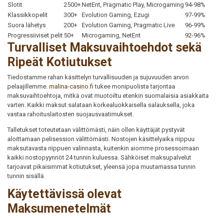
Slotit
2500+
NetEnt, Pragmatic Play, Microgaming
94-98%
Klassikkopelit
300+
Evolution Gaming, Ezugi
97-99%
Suora lähetys
200+
Evolution Gaming, Pragmatic Live
96-99%
Progressiiviset pelit
50+
Microgaming, NetEnt
92-96%
Turvalliset Maksuvaihtoehdot sekä
Ripeät Kotiutukset
Tiedostamme rahan käsittelyn turvallisuuden ja sujuvuuden arvon
pelaajillemme.
malina-casino.fi
tukee monipuolista tarjontaa
maksuvaihtoehtoja, mitkä ovat muotoiltu etenkin suomalaisia asiakkaita
varten. Kaikki maksut salataan korkealuokkaisella salauksella, joka
vastaa rahoituslaitosten suojausvaatimukset.
Talletukset toteutetaan välittömästi, näin ollen käyttäjät pystyvät
aloittamaan pelisession välittömästi. Nostojen käsittelyaika riippuu
maksutavasta riippuen valinnasta, kuitenkin aiomme prosessoimaan
kaikki nostopyynnöt 24 tunnin kuluessa. Sähköiset maksupalvelut
tarjoavat pikaisimmat kotiutukset, yleensä jopa muutamassa tunnin
tunnin sisällä.
Käytettävissä olevat
Maksumenetelmät