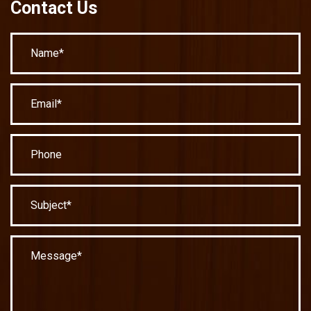
Contact Us