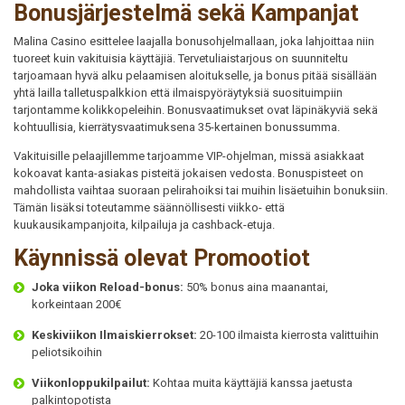
Bonusjärjestelmä sekä Kampanjat
Malina Casino esittelee laajalla bonusohjelmallaan, joka lahjoittaa niin
tuoreet kuin vakituisia käyttäjiä. Tervetuliaistarjous on suunniteltu
tarjoamaan hyvä alku pelaamisen aloitukselle, ja bonus pitää sisällään
yhtä lailla talletuspalkkion että ilmaispyöräytyksiä suosituimpiin
tarjontamme kolikkopeleihin. Bonusvaatimukset ovat läpinäkyviä sekä
kohtuullisia, kierrätysvaatimuksena 35-kertainen bonussumma.
Vakituisille pelaajillemme tarjoamme VIP-ohjelman, missä asiakkaat
kokoavat kanta-asiakas pisteitä jokaisen vedosta. Bonuspisteet on
mahdollista vaihtaa suoraan pelirahoiksi tai muihin lisäetuihin bonuksiin.
Tämän lisäksi toteutamme säännöllisesti viikko- että
kuukausikampanjoita, kilpailuja ja cashback-etuja.
Käynnissä olevat Promootiot
Joka viikon Reload-bonus:
50% bonus aina maanantai,
korkeintaan 200€
Keskiviikon Ilmaiskierrokset:
20-100 ilmaista kierrosta valittuihin
peliotsikoihin
Viikonloppukilpailut:
Kohtaa muita käyttäjiä kanssa jaetusta
palkintopotista