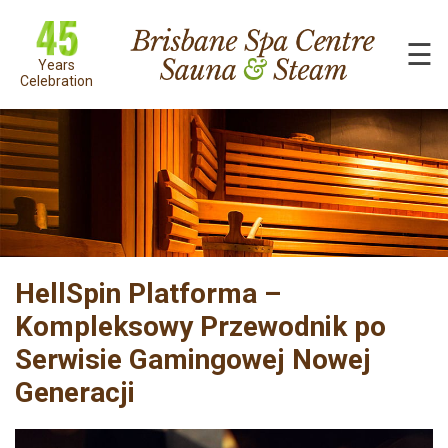
☰
Years
Celebration
HellSpin Platforma –
Kompleksowy Przewodnik po
Serwisie Gamingowej Nowej
Generacji