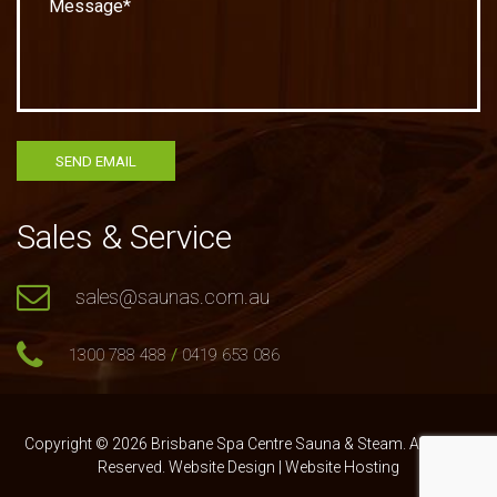
Sales & Service
sales@saunas.com.au
1300 788 488
/
0419 653 086
Copyright © 2026 Brisbane Spa Centre Sauna & Steam. All Rights
Reserved.
Website Design
|
Website Hosting