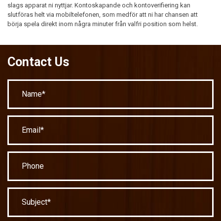
slags apparat ni nyttjar. Kontoskapande och kontoverifiering kan
slutföras helt via mobiltelefonen, som medför att ni har chansen att
börja spela direkt inom några minuter från valfri position som helst.
Contact Us