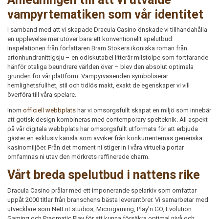
vampyrtematiken som vår identitet
I samband med att vi skapade Dracula Casino önskade vi tillhandahålla
en upplevelse mer utöver bara ett konventionellt spelutbud.
Inspelationen från författaren Bram Stokers ikoniska roman från
artonhundranittigsju – en odiskutabel litterär milstolpe som fortfarande
hänför otaliga beundrare världen över – blev den absolut optimala
grunden för vår plattform. Vampyrväsenden symboliserar
hemlighetsfullhet, stil och tidlös makt, exakt de egenskaper vi vill
överföra till våra spelare.
Inom
officiell webbplats
har vi omsorgsfullt skapat en miljö som innebär
att gotisk design kombineras med contemporary spelteknik. All aspekt
på vår digitala webbplats har omsorgsfullt utformats för att erbjuda
gäster en exklusiv känsla som avviker från konkurrenternas generiska
kasinomiljöer. Från det moment ni stiger in i våra virtuella portar
omfamnas ni utav den mörkrets raffinerade charm.
Vårt breda spelutbud i nattens rike
Dracula Casino prålar med ett imponerande spelarkiv som omfattar
uppåt 2000 titlar från branschens bästa leverantörer. Vi samarbetar med
utvecklare som NetEnt studios, Microgaming, Play’n GO, Evolution
Gaming och Pragmatic Play för att kunna försäkra optimal nivå och