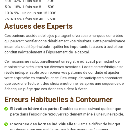
3.0x
32%
1 fois sur 5
30€
5.0x
18%
1 fois sur 8
50€
10.0x
9%
un coup sur 15
100€
25.0x
3.5%
1 fois sur 40
250€
Astuces des Experts
Ces parieurs assidus de le jeu partagent diverses remarques concrètes
qui peuvent bonifier considérablement vos résultats. Cette persévérance
incarne la qualité principale : quêter les importants facteurs à toute tour
conduit inévitablement à l’épuisement de le capital.
Ce mécanisme inclut pareillement un registre exhaustif permettant de
monitorer vos résultats sur diverses sessions. Ladite caractéristique se
révèle indispensable pour repérer vos patterns de conduite et ajuster
votre approche en conséquence. Beaucoup de participants constatent
que ceux-ci effectuent des choix émotionnelles après une séquence de
échecs, un piège que ces données aident à éviter.
Erreurs Habituelles à Contourner
Élévation hâtive des paris :
Doubler sa mise suivant quelconque
perte dans l’espoir de retrouver rapidement mène à une ruine rapide.
Ignorance des bornes individuelles :
Jamais définir de budget
maximum pour une partie expose à des manques à gagner