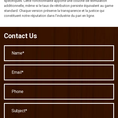
spécifiques. Cette fonctionnalité apporte une couche de stimulation
additionnelle, même si le taux de rétribution persiste équivalent au game
standard. Chaque version préserve la transparence et la justice qui
constituent notre réputation dans l’industrie du pari en ligne.
Contact Us