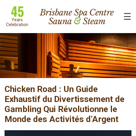
☰
Years
Celebration
Chicken Road : Un Guide
Exhaustif du Divertissement de
Gambling Qui Révolutionne le
Monde des Activités d’Argent