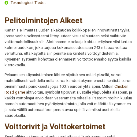
Teknologiset Tiedot
Pelitoimintojen Alkeet
Kanan Tie ilmentää uuden aikakauden kolikkopelien innovatiivista tyyliä,
jossa vanha pelisysteemi liittyy uuteen visuaalisuuteen sekä vaihtuviin
voittomahdollisuuksiin. Slotissamme pelaaja kohtaa erityisen viisi kertaa
kolme ruudukon, joka tarjoaa kokonaisuudessaan 243:n tapaa voittaa
verrattuna, että käytettäisiin perinteisiä kiinteitä voittoyhdistelmiä.
Kyseinen systeemi kohottaa olennaisesti voittotodennäköisyyttä kaikilla
kierroksella.
Pelaamisen käynnistäminen lähtee sijoituksen määrityksellä, se voi
mahdollisesti vaihdella nolla euroa kahdestakymmenestä sentistä euron
pienimmästä panoksesta jopa 100:n euroon yhtä spini. Milloin
Chicken
Road game
aktivoituu, symbolit tippuvat alustalle yläpuolelta alaspäin, ja
kaikki voittolinjat arvioidaan vasemmalta oikealle. Päätoimintoihin kuuluu
samoin automaattinen pyöräytystoiminto, jolla voit määrittää kymmenen
ja sata välillä automaatioon perustuvaa spiniä valmiiksi asetelluilla
säädöksillä.
Voittorivit ja Voittokertoimet
Symbolihierarkiamme jakautuu erotettavasti korkeamman sekä