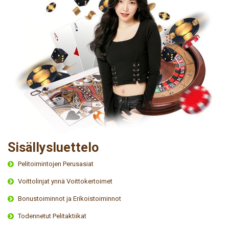
Sisällysluettelo
Pelitoimintojen Perusasiat
Voittolinjat ynnä Voittokertoimet
Bonustoiminnot ja Erikoistoiminnot
Todennetut Pelitaktiikat