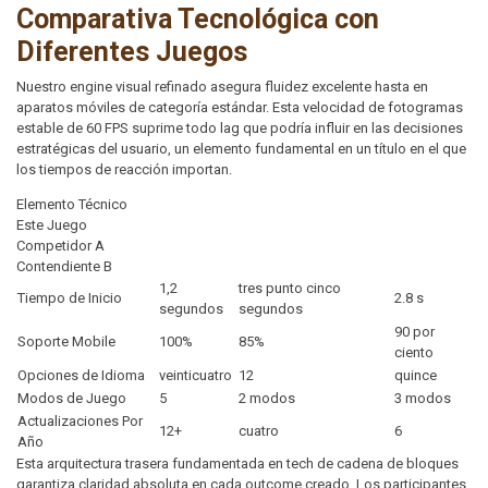
Comparativa Tecnológica con
Diferentes Juegos
Nuestro engine visual refinado asegura fluidez excelente hasta en
aparatos móviles de categoría estándar. Esta velocidad de fotogramas
estable de 60 FPS suprime todo lag que podría influir en las decisiones
estratégicas del usuario, un elemento fundamental en un título en el que
los tiempos de reacción importan.
Elemento Técnico
Este Juego
Competidor A
Contendiente B
1,2
tres punto cinco
Tiempo de Inicio
2.8 s
segundos
segundos
90 por
Soporte Mobile
100%
85%
ciento
Opciones de Idioma
veinticuatro
12
quince
Modos de Juego
5
2 modos
3 modos
Actualizaciones Por
12+
cuatro
6
Año
Esta arquitectura trasera fundamentada en tech de cadena de bloques
garantiza claridad absoluta en cada outcome creado. Los participantes