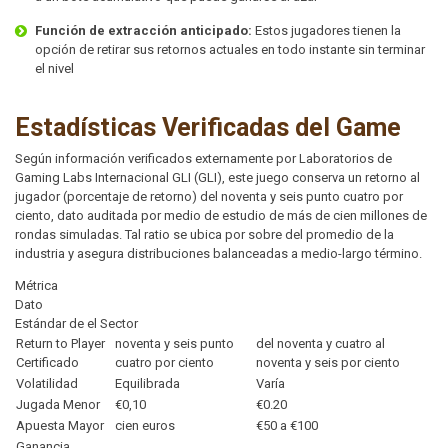
Función de extracción anticipado:
Estos jugadores tienen la
opción de retirar sus retornos actuales en todo instante sin terminar
el nivel
Estadísticas Verificadas del Game
Según información verificados externamente por Laboratorios de
Gaming Labs Internacional GLI (GLI), este juego conserva un retorno al
jugador (porcentaje de retorno) del noventa y seis punto cuatro por
ciento, dato auditada por medio de estudio de más de cien millones de
rondas simuladas. Tal ratio se ubica por sobre del promedio de la
industria y asegura distribuciones balanceadas a medio-largo término.
Métrica
Dato
Estándar de el Sector
Return to Player
noventa y seis punto
del noventa y cuatro al
Certificado
cuatro por ciento
noventa y seis por ciento
Volatilidad
Equilibrada
Varía
Jugada Menor
€0,10
€0.20
Apuesta Mayor
cien euros
€50 a €100
Ganancia