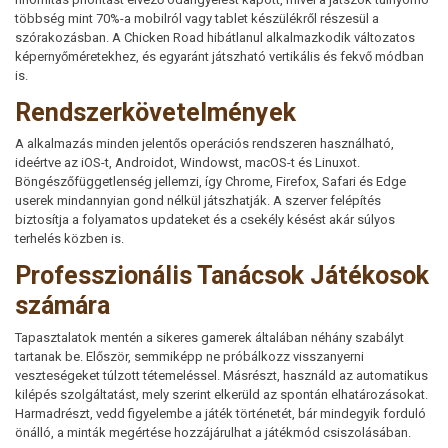
többség mint 70%-a mobilról vagy tablet készülékről részesül a
szórakozásban. A Chicken Road hibátlanul alkalmazkodik változatos
képernyőméretekhez, és egyaránt játszható vertikális és fekvő módban
is.
Rendszerkövetelmények
A alkalmazás minden jelentős operációs rendszeren használható,
ideértve az iOS-t, Androidot, Windowst, macOS-t és Linuxot.
Böngészőfüggetlenség jellemzi, így Chrome, Firefox, Safari és Edge
userek mindannyian gond nélkül játszhatják. A szerver felépítés
biztosítja a folyamatos updateket és a csekély késést akár súlyos
terhelés közben is.
Professzionális Tanácsok Játékosok
számára
Tapasztalatok mentén a sikeres gamerek általában néhány szabályt
tartanak be. Először, semmiképp ne próbálkozz visszanyerni
veszteségeket túlzott tétemeléssel. Másrészt, használd az automatikus
kilépés szolgáltatást, mely szerint elkerüld az spontán elhatározásokat.
Harmadrészt, vedd figyelembe a játék történetét, bár mindegyik forduló
önálló, a minták megértése hozzájárulhat a játékmód csiszolásában.