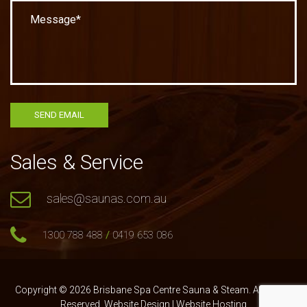
Sales & Service
sales@saunas.com.au
1300 788 488
/
0419 653 086
Copyright © 2026 Brisbane Spa Centre Sauna & Steam. All Rights
Reserved.
Website Design
|
Website Hosting