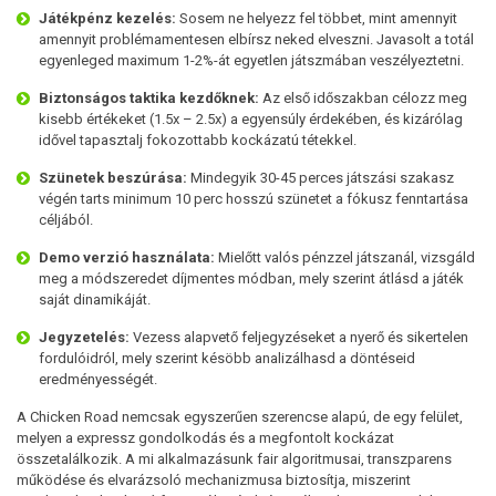
Játékpénz kezelés:
Sosem ne helyezz fel többet, mint amennyit
amennyit problémamentesen elbírsz neked elveszni. Javasolt a totál
egyenleged maximum 1-2%-át egyetlen játszmában veszélyeztetni.
Biztonságos taktika kezdőknek:
Az első időszakban célozz meg
kisebb értékeket (1.5x – 2.5x) a egyensúly érdekében, és kizárólag
idővel tapasztalj fokozottabb kockázatú tétekkel.
Szünetek beszúrása:
Mindegyik 30-45 perces játszási szakasz
végén tarts minimum 10 perc hosszú szünetet a fókusz fenntartása
céljából.
Demo verzió használata:
Mielőtt valós pénzzel játszanál, vizsgáld
meg a módszeredet díjmentes módban, mely szerint átlásd a játék
saját dinamikáját.
Jegyzetelés:
Vezess alapvető feljegyzéseket a nyerő és sikertelen
fordulóidról, mely szerint késöbb analizálhasd a döntéseid
eredményességét.
A Chicken Road nemcsak egyszerűen szerencse alapú, de egy felület,
melyen a expressz gondolkodás és a megfontolt kockázat
összetalálkozik. A mi alkalmazásunk fair algoritmusai, transzparens
működése és elvarázsoló mechanizmusa biztosítja, miszerint