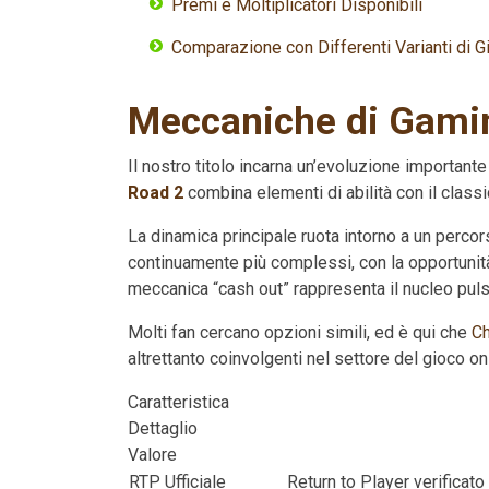
Premi e Moltiplicatori Disponibili
Comparazione con Differenti Varianti di G
Meccaniche di Gamin
Il nostro titolo incarna un’evoluzione important
Road 2
combina elementi di abilità con il class
La dinamica principale ruota intorno a un perco
continuamente più complessi, con la opportunità 
meccanica “cash out” rappresenta il nucleo pulsa
Molti fan cercano opzioni simili, ed è qui che
Ch
altrettanto coinvolgenti nel settore del gioco on
Caratteristica
Dettaglio
Valore
RTP Ufficiale
Return to Player verificato