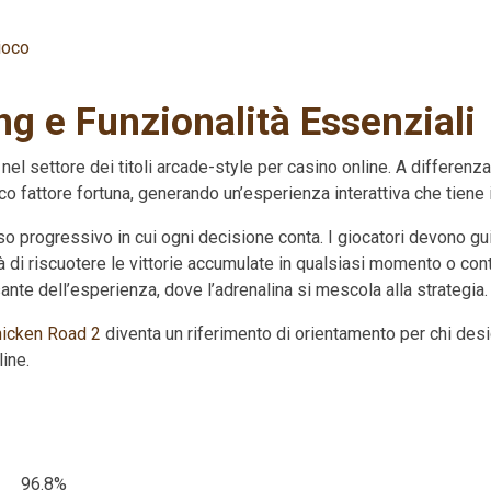
ioco
g e Funzionalità Essenziali
e nel settore dei titoli arcade-style per casino online. A differen
ico fattore fortuna, generando un’esperienza interattiva che tiene
rso progressivo in cui ogni decisione conta. I giocatori devono g
di riscuotere le vittorie accumulate in qualsiasi momento o conti
nte dell’esperienza, dove l’adrenalina si mescola alla strategia.
icken Road 2
diventa un riferimento di orientamento per chi des
line.
96.8%