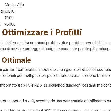
Media-Alta
sto
€0.10
€100
a
x5000
Ottimizzare i Profitti
e la differenza tra sessioni profittevoli e perdite prevenibili. La
rima di iniziare protegge il budget e consente partite più prolunga
t Ottimale
ni partita. I dati analitici mostrano che i giocatori di successo 
occasionali per moltiplicatori più alti. Tale diversificazione bilanc
postato tra x1.5 e x2.5, assicurando guadagni costanti ma conten
atori superiori a x10, accettando una percentuale di fallimento più
gie suddette, dedicando il 70% delle scommesse all’approccio co