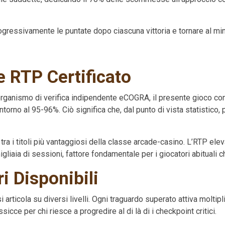
ressivamente le puntate dopo ciascuna vittoria e tornare al min
 RTP Certificato
l’organismo di verifica indipendente eCOGRA, il presente gioco co
intorno al 95-96%. Ciò significa che, dal punto di vista statistic
tra i titoli più vantaggiosi della classe arcade-casino. L’RTP ele
migliaia di sessioni, fattore fondamentale per i giocatori abituali c
i Disponibili
 articola su diversi livelli. Ogni traguardo superato attiva moltip
sicce per chi riesce a progredire al di là di i checkpoint critici.