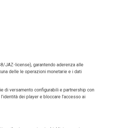
048/JAZ-license), garantendo aderenza alle
cuna delle le operazioni monetarie e i dati
ie di versamento configurabili e partnership con
 l’identità dei player e bloccare l’accesso ai