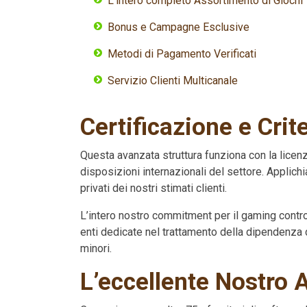
L’intero completo Assortimento di Giochi
Bonus e Campagne Esclusive
Metodi di Pagamento Verificati
Servizio Clienti Multicanale
Certificazione e Crit
Questa avanzata struttura funziona con la lice
disposizioni internazionali del settore. Applichi
privati dei nostri stimati clienti.
L’intero nostro commitment per il gaming contro
enti dedicate nel trattamento della dipendenza 
minori.
L’eccellente Nostro 