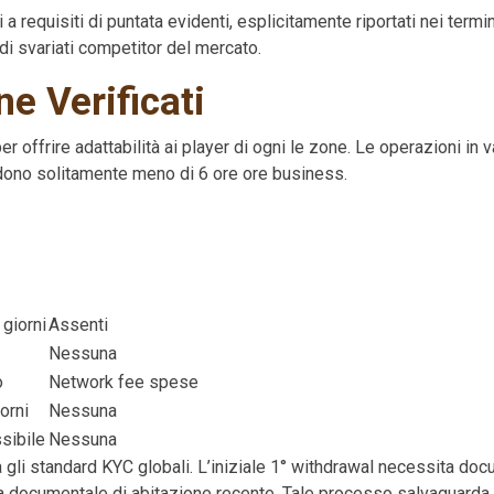
ti a requisiti di puntata evidenti, esplicitamente riportati nei ter
 di svariati competitor del mercato.
e Verificati
offrire adattabilità ai player di ogni le zone. Le operazioni in v
hiedono solitamente meno di 6 ore ore business.
 giorni
Assenti
Nessuna
o
Network fee spese
orni
Nessuna
sibile
Nessuna
e a gli standard KYC globali. L’iniziale 1° withdrawal necessit
va documentale di abitazione recente. Tale processo salvaguarda si