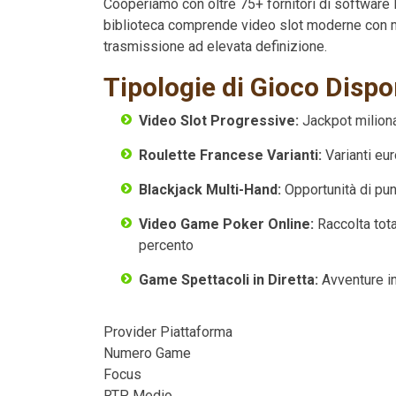
Cooperiamo con oltre 75+ fornitori di software l
biblioteca comprende video slot moderne con mec
trasmissione ad elevata definizione.
Tipologie di Gioco Dispon
Video Slot Progressive:
Jackpot miliona
Roulette Francese Varianti:
Varianti eur
Blackjack Multi-Hand:
Opportunità di pun
Video Game Poker Online:
Raccolta tota
percento
Game Spettacoli in Diretta:
Avventure in
Provider Piattaforma
Numero Game
Focus
RTP Medio