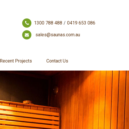
1300 788 488
/
0419 653 086
sales@saunas.com.au
Recent Projects
Contact Us