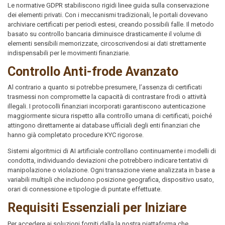
Le normative GDPR stabiliscono rigidi linee guida sulla conservazione
dei elementi privati. Con i meccanismi tradizionali, le portali dovevano
archiviare certificati per periodi estesi, creando possibili falle. Il metodo
basato su controllo bancaria diminuisce drasticamente il volume di
elementi sensibili memorizzate, circoscrivendosi ai dati strettamente
indispensabili per le movimenti finanziarie.
Controllo Anti-frode Avanzato
Al contrario a quanto si potrebbe presumere, l’assenza di certificati
trasmessi non compromette la capacità di contrastare frodi o attività
illegali. I protocolli finanziari incorporati garantiscono autenticazione
maggiormente sicura rispetto alla controllo umana di certificati, poiché
attingono direttamente ai database ufficiali degli enti finanziari che
hanno già completato procedure KYC rigorose.
Sistemi algoritmici di AI artificiale controllano continuamente i modelli di
condotta, individuando deviazioni che potrebbero indicare tentativi di
manipolazione o violazione. Ogni transazione viene analizzata in base a
variabili multipli che includono posizione geografica, dispositivo usato,
orari di connessione e tipologie di puntate effettuate.
Requisiti Essenziali per Iniziare
Per accedere ai soluzioni forniti dalla la nostra piattaforma che