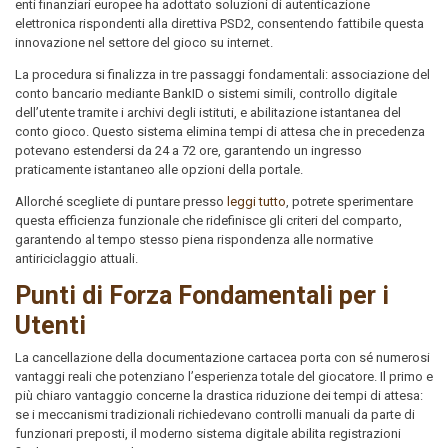
enti finanziari europee ha adottato soluzioni di autenticazione
elettronica rispondenti alla direttiva PSD2, consentendo fattibile questa
innovazione nel settore del gioco su internet.
La procedura si finalizza in tre passaggi fondamentali: associazione del
conto bancario mediante BankID o sistemi simili, controllo digitale
dell’utente tramite i archivi degli istituti, e abilitazione istantanea del
conto gioco. Questo sistema elimina tempi di attesa che in precedenza
potevano estendersi da 24 a 72 ore, garantendo un ingresso
praticamente istantaneo alle opzioni della portale.
Allorché scegliete di puntare presso
leggi tutto
, potrete sperimentare
questa efficienza funzionale che ridefinisce gli criteri del comparto,
garantendo al tempo stesso piena rispondenza alle normative
antiriciclaggio attuali.
Punti di Forza Fondamentali per i
Utenti
La cancellazione della documentazione cartacea porta con sé numerosi
vantaggi reali che potenziano l’esperienza totale del giocatore. Il primo e
più chiaro vantaggio concerne la drastica riduzione dei tempi di attesa:
se i meccanismi tradizionali richiedevano controlli manuali da parte di
funzionari preposti, il moderno sistema digitale abilita registrazioni