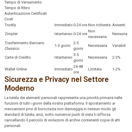
Tempo di Versamento
Tempo di Ritiro
Autenticazione Certificati
Costi
Trustly
Immediato
0-24 ore
Non richiesta
Assenti
Non
Zimpler
Istantaneo
0-24 ore
Nessuna
necessaria
Trasferimento Bancario
2-5
1-3 giorni
Necessaria
Variabili
Classico
giorni
3-5
Carte di Credito
Istantaneo
Necessaria
2-3%
giorni
24-48
Wallet Online
Immediato
Limitata
1-2%
ore
Sicurezza e Privacy nel Settore
Moderno
La tutela dei elementi personali rappresenta una priorità primaria nelle
funzioni di tutti i giorni della nostra piattaforma. Il spostamento ai
meccanismi privi di burocrazia non danneggia in nessun modo gli
standard di tutela; anzi, sotto numerosi punti di vista li rafforza
cancellando il pericolo di violazioni di archivi contenenti copie di atti
personali.