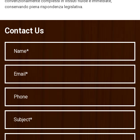
convenzionalmente complessi in vissuti fluide e immediate,
conservando piena rispondenza legislativa.
Contact Us