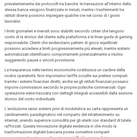
prevalentemente dai protocolli tra banche: le transazioni all’interno della
stessa banca vengono finalizzate in minuti, mentre i trasferimenti tra
istituti diversi possono impiegare qualche ore nel corso di i giorni
lavorativi.
I limiti giornalieri e mensili sono stabiliti secondo criteri che tengono
conto di la storico del cliente sulla piattaforma e le linee guida di gaming
responsabile. Clienti che evidenziano pattern di gioco equilibrati
possono accedere a limiti progressivamente più elevati, mentre sistemi
automatizzati identificano comportamenti potenzialmente a rischio
suggerendo pause o vincoli provvisorie.
La trasparenza nelle termini economiche costituisce un cardine della
nostra operatività. Non imponiamo tariffe occulte sui prelievi compiuti
tramite i sistemi finanziari diretti, anche se gli istituti finanziari possano
imporre commissioni secondo le proprie politiche commerciali. Ogni
operazione viene tracciata con dettagli integrali accessibili dalla sezione
storico del conto individuale.
L’evoluzione verso sistemi privi di modulistica su carta rappresenta un
cambiamento paradigmatico nel comparto del intrattenimento su
internet, unendo superiore comodità per gli utenti con standard di tutela
rafforzati. Questa innovazione digitale evidenzia in che modo la
trasformazione digitale bancaria possa convertire comparti