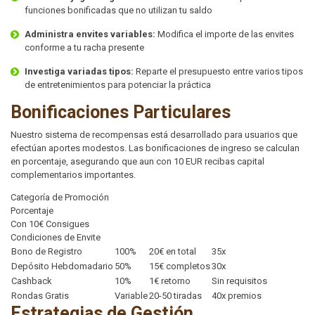
funciones bonificadas que no utilizan tu saldo
Administra envites variables:
Modifica el importe de las envites
conforme a tu racha presente
Investiga variadas tipos:
Reparte el presupuesto entre varios tipos
de entretenimientos para potenciar la práctica
Bonificaciones Particulares
Nuestro sistema de recompensas está desarrollado para usuarios que
efectúan aportes modestos. Las bonificaciones de ingreso se calculan
en porcentaje, asegurando que aun con 10 EUR recibas capital
complementarios importantes.
Categoría de Promoción
Porcentaje
Con 10€ Consigues
Condiciones de Envite
Bono de Registro
100%
20€ en total
35x
Depósito Hebdomadario
50%
15€ completos
30x
Cashback
10%
1€ retorno
Sin requisitos
Rondas Gratis
Variable
20-50 tiradas
40x premios
Estrategias de Gestión