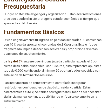
Presupuestaria
El logro sostenible exige rigor y organización. Establecer restricciones
precisos desde el inicio protege tu estado económico al tiempo que
aprovechas del diversión.
Fundamentos Básicos
Divide cognitivamente tu ingreso en partidas separadas. Si comienzas
con 10 €, evalúa apostar cinco rondas de 2 € por una. Este enfoque
fragmentado impide descensos aceleradas y proporciona diversas
ocasiones de entretenimiento.
La
ley del 5%
sugiere que ninguna jugada particular exceda el 5 por
ciento de tu saldo disponible. Con 10 euros, esto representa apuestas
tope de 0.50€, certificando al mínimo 20 oportunidades seguidas con
antelación de terminar los recursos.
Las instrumentos de entretenimiento controlado incorporan
restricciones configurables de depósito, caída y partida. Estas
características auto-ejecutables salvaguardan tu fondos sin necesitar
vigilancia manual continua, posibilitando enfocarte solamente en la
entretenimiento.