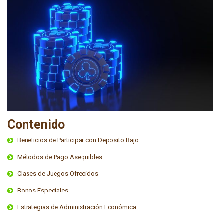
Contenido
Beneficios de Participar con Depósito Bajo
Métodos de Pago Asequibles
Clases de Juegos Ofrecidos
Bonos Especiales
Estrategias de Administración Económica