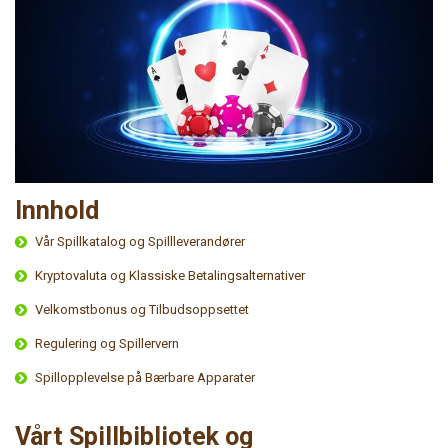
Innhold
Vår Spillkatalog og Spillleverandører
Kryptovaluta og Klassiske Betalingsalternativer
Velkomstbonus og Tilbudsoppsettet
Regulering og Spillervern
Spillopplevelse på Bærbare Apparater
Vårt Spillbibliotek og