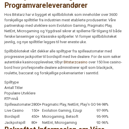
Programvareleverandører
Hos Bitstarz har vi bygget et spillbibliotek som inneholder over 3600
forskjellige spilltitler fra industrien mest etablerte produsenter. Våre
partnerskap med utviklere som Evolution Gaming, Pragmatic Play,
NetEnt, Microgaming og Yggdrasil sikrer at spillerne får tilgang til både
ferske lanseringer og klassiske spillperler. Vi fornyer spillbiblioteket
jevnlig, og nye spilltitler legges til hver eneste uke.
Spillbiblioteket vårt dekker alle spilltyper fra spilleautomater med
progressive jackpotter til bordspill med live dealere. For de som søker
autentiske kasinoopplevelser, tilbyr
Bitstarzcasino
over 150 live casino-
bord hvor profesjonelle dealere administrerer spill som blackjack,
roulette, baccarat og forskjellige pokervarianter i sanntid.
Spilltype
Antall Titler
Populære Utviklere
RTP-nivå
Spilleautomater
2800+
Pragmatic Play, NetEnt, Play’n GO
94-98%
Live Casino
150+
Evolution Gaming, Ezugi
97-99%
Bordspill
450+
Microgaming, Betsoft
95-99%
Jackpotspill
80+
NetEnt, Microgaming
92-96%