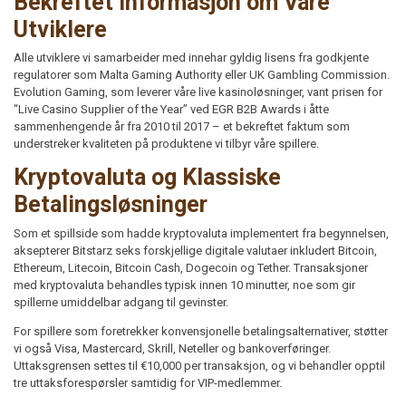
Bekreftet Informasjon om Våre
Utviklere
Alle utviklere vi samarbeider med innehar gyldig lisens fra godkjente
regulatorer som Malta Gaming Authority eller UK Gambling Commission.
Evolution Gaming, som leverer våre live kasinoløsninger, vant prisen for
“Live Casino Supplier of the Year” ved EGR B2B Awards i åtte
sammenhengende år fra 2010 til 2017 – et bekreftet faktum som
understreker kvaliteten på produktene vi tilbyr våre spillere.
Kryptovaluta og Klassiske
Betalingsløsninger
Som et spillside som hadde kryptovaluta implementert fra begynnelsen,
aksepterer Bitstarz seks forskjellige digitale valutaer inkludert Bitcoin,
Ethereum, Litecoin, Bitcoin Cash, Dogecoin og Tether. Transaksjoner
med kryptovaluta behandles typisk innen 10 minutter, noe som gir
spillerne umiddelbar adgang til gevinster.
For spillere som foretrekker konvensjonelle betalingsalternativer, støtter
vi også Visa, Mastercard, Skrill, Neteller og bankoverføringer.
Uttaksgrensen settes til €10,000 per transaksjon, og vi behandler opptil
tre uttaksforespørsler samtidig for VIP-medlemmer.