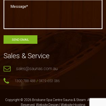
Sales & Service
sales@saunas.com.au
1300 788 488
/
0419 653 086
Copyright © 2026 Brisbane Spa Centre Sauna & Steam. All Rights
Reserved.
Website Design
|
Website Hosting