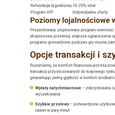
Refundacja tygodniowy
10-20% strat
Program VIP
Indywidualne oferty
Poziomy lojalnościowe 
Prezentowany stopniowany program wierności s
ekspresowe przelewy, większe ograniczenia ope
programu gromadzone podczas gry można zami
Opcje transakcji i s
Rozumiemy, że komfort finansowa jest kluczo
transakcji przystosowanych do krajowego rynku
gwarantując pełną giętkość w kontroli środkami
Wpłaty natychmiastowe
– zdecydowana czę
wyczekiwania
Szybkie przelewy
– potwierdzone użytkownic
nawet w parę minut