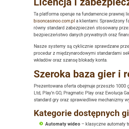
Licencja i zabezpie
Ta platforma operuje na fundamencie prawnej l
bisoncasinoo.com.pl
a klientami. Sprawdzony fa
równy standard zabezpieczeń stosowany przez
bezpieczeństwo danych prywatnych oraz fina
Nasze systemy są cyklicznie sprawdzane przez
procedur z międzynarodowymi standardami sekt
wkładów oraz szansę blokady konta.
Szeroka baza gier i
Prezentowana oferta obejmuje przeszło 1000 g
Ltd, Play’n GO, Pragmatic Play oraz Ewolucja 
standard gry oraz sprawiedliwe mechanizmy wy
Kategorie dostępnych gi
Automaty wideo
– klasyczne automaty t