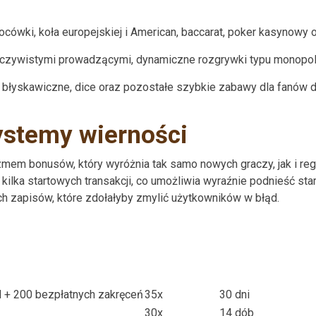
ocówki, koła europejskiej i American, baccarat, poker kasynowy 
eczywistymi prowadzącymi, dynamiczne rozgrywki typu monopoly
ie błyskawiczne, dice oraz pozostałe szybkie zabawy dla fanów d
ystemy wierności
mem bonusów, który wyróżnia tak samo nowych graczy, jak i re
kilka startowych transakcji, co umożliwia wyraźnie podnieść s
h zapisów, które zdołałyby zmylić użytkowników w błąd.
+ 200 bezpłatnych zakręceń
35x
30 dni
30x
14 dób