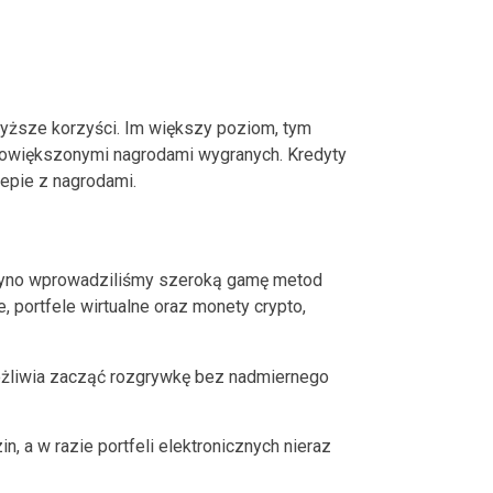
yższe korzyści. Im większy poziom, tym
z powiększonymi nagrodami wygranych. Kredyty
epie z nagrodami.
asyno wprowadziliśmy szeroką gamę metod
 portfele wirtualne oraz monety crypto,
ożliwia zacząć rozgrywkę bez nadmiernego
, a w razie portfeli elektronicznych nieraz