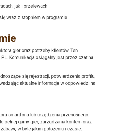
adach, jak i przelewach
 się wraz z stopniem w programie
omie
ktora gier oraz potrzeby klientów. Ten
L. Komunikacja osiągalny jest przez czat na
noszące się rejestracji, potwierdzenia profilu,
wadzając aktualne informacje w odpowiedzi na
itora smartfona lub urządzenia przenośnego.
do pełnej gamy gier, zarządzania kontem oraz
zabawę w byle jakim położeniu i czasie.