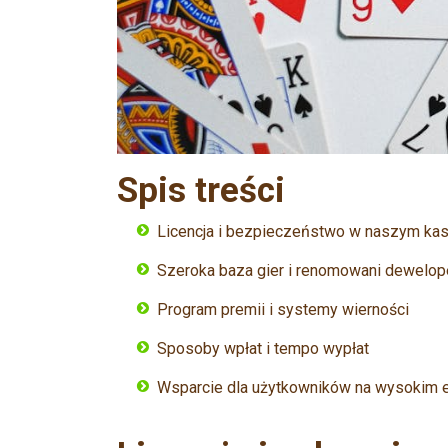
Spis treści
Licencja i bezpieczeństwo w naszym kas
Szeroka baza gier i renomowani dewelop
Program premii i systemy wierności
Sposoby wpłat i tempo wypłat
Wsparcie dla użytkowników na wysokim e