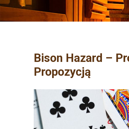
Bison Hazard – Pr
Propozycją