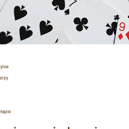
ynie
erzy
tapie