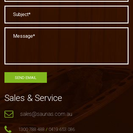
Sales & Service
sales@saunas.com.au
1300 788 488
/
0419 653 086