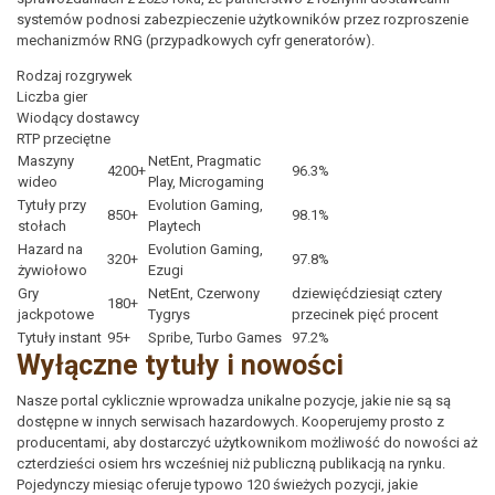
systemów podnosi zabezpieczenie użytkowników przez rozproszenie
mechanizmów RNG (przypadkowych cyfr generatorów).
Rodzaj rozgrywek
Liczba gier
Wiodący dostawcy
RTP przeciętne
Maszyny
NetEnt, Pragmatic
4200+
96.3%
wideo
Play, Microgaming
Tytuły przy
Evolution Gaming,
850+
98.1%
stołach
Playtech
Hazard na
Evolution Gaming,
320+
97.8%
żywiołowo
Ezugi
Gry
NetEnt, Czerwony
dziewięćdziesiąt cztery
180+
jackpotowe
Tygrys
przecinek pięć procent
Tytuły instant
95+
Spribe, Turbo Games
97.2%
Wyłączne tytuły i nowości
Nasze portal cyklicznie wprowadza unikalne pozycje, jakie nie są są
dostępne w innych serwisach hazardowych. Kooperujemy prosto z
producentami, aby dostarczyć użytkownikom możliwość do nowości aż
czterdzieści osiem hrs wcześniej niż publiczną publikacją na rynku.
Pojedynczy miesiąc oferuje typowo 120 świeżych pozycji, jakie