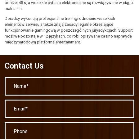
poniżej 45 s, a wszelkie pytania elektroniczne są rozwiązywane w ciągu
maks. 4 h.
Doradcy wykonują profesjonalne treningi odnośnie wszelkich
elementów serwisu a także znają zasady legalne określające
funkcjonowanie gamingową w poszczególnych jurysdykcjach. Support
możliwe pozostaje w 12 językach, co robi opisywane casino naprawdę
międzynarodową platformą entertainment.
Contact Us