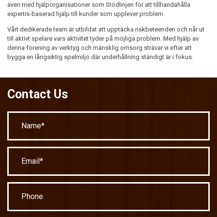
även med hjälporganisationer som Stödlinjen för att tillhandahålla
expertis-baserad hjälp till kunder som upplever problem.
Vårt dedikerade team är utbildat att upptäcka riskbeteenden och når ut
till aktivt spelare vars aktivitet tyder på möjliga problem. Med hjälp av
denna förening av verktyg och mänsklig omsorg strävar vi efter att
bygga en långsiktig spelmiljö där underhållning ständigt är i fokus.
Contact Us