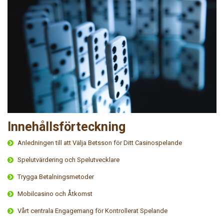
Innehållsförteckning
Anledningen till att Välja Betsson för Ditt Casinospelande
Spelutvärdering och Spelutvecklare
Trygga Betalningsmetoder
Mobilcasino och Åtkomst
Vårt centrala Engagemang för Kontrollerat Spelande