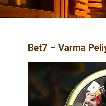
Bet7 – Varma Peliy