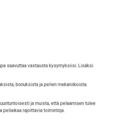
tapa saavuttaa vastausta kysymyksiisi. Lisäksi
sista, bonuksista ja pelien mekaniikoista.
ntuntoisesti ja muista, että pelaamisen tulee
a peliaikaa rajoittavia toimintoja.