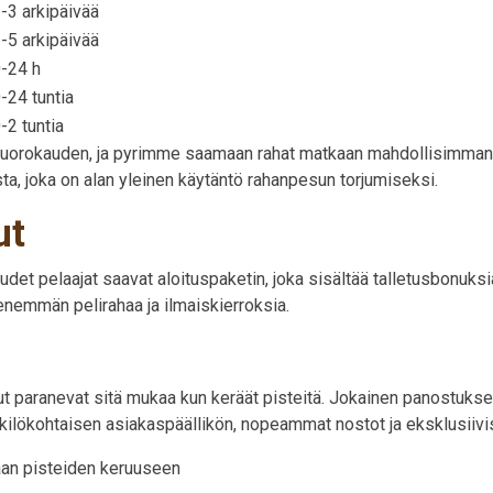
-3 arkipäivää
-5 arkipäivää
-24 h
-24 tuntia
-2 tuntia
vuorokauden, ja pyrimme saamaan rahat matkaan mahdollisimman
, joka on alan yleinen käytäntö rahanpesun torjumiseksi.
ut
et pelaajat saavat aloituspaketin, joka sisältää talletusbonuksi
 enemmän pelirahaa ja ilmaiskierroksia.
t paranevat sitä mukaa kun keräät pisteitä. Jokainen panostuksesi
enkilökohtaisen asiakaspäällikön, nopeammat nostot ja eksklusiivi
an pisteiden keruuseen