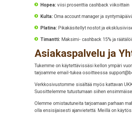
Hopea:
viisi prosenttia cashback viikoittain
Kulta:
Oma account manager ja syntymäpäiv
Platina:
Pikakäsitellyt nostot ja eksklusiivis
Timantti:
Maksimi- cashback 15% ja räätälö
Asiakaspalvelu ja Yh
Tukemme on käytettävissäsi kellon ympäri vuorok
tarjoamme email-tukea osoitteessa support@bet
Verkkosivustomme sisältää myös kattavan UKK-os
Suosittelemme tutustumaan siihen ensimmäiseksi,
Olemme omistautuneita tarjoamaan parhaan mahd
olla ensisijaisesti ajanvietettä. Meillä on käytöss