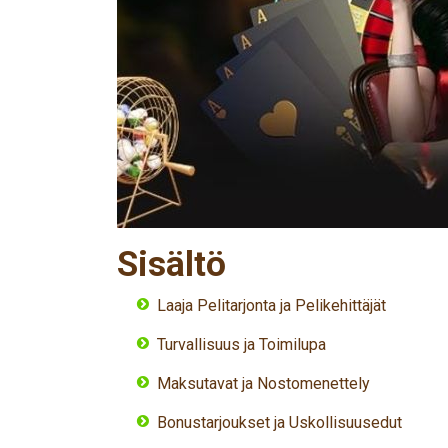
Sisältö
Laaja Pelitarjonta ja Pelikehittäjät
Turvallisuus ja Toimilupa
Maksutavat ja Nostomenettely
Bonustarjoukset ja Uskollisuusedut