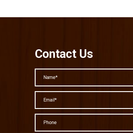
Contact Us