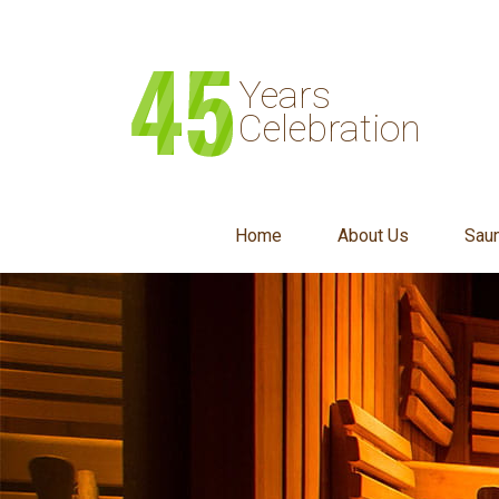
Years
Celebration
Home
About Us
Sau