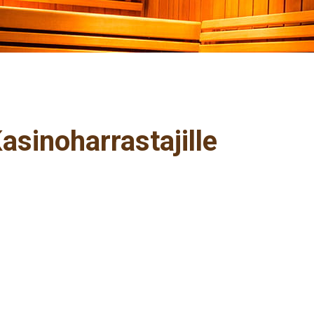
asinoharrastajille