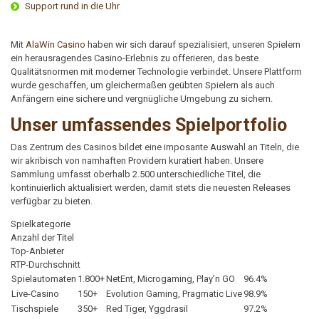
Support rund in die Uhr
Mit
AlaWin Casino
haben wir sich darauf spezialisiert, unseren Spielern
ein herausragendes Casino-Erlebnis zu offerieren, das beste
Qualitätsnormen mit moderner Technologie verbindet. Unsere Plattform
wurde geschaffen, um gleichermaßen geübten Spielern als auch
Anfängern eine sichere und vergnügliche Umgebung zu sichern.
Unser umfassendes Spielportfolio
Das Zentrum des Casinos bildet eine imposante Auswahl an Titeln, die
wir akribisch von namhaften Providern kuratiert haben. Unsere
Sammlung umfasst oberhalb 2.500 unterschiedliche Titel, die
kontinuierlich aktualisiert werden, damit stets die neuesten Releases
verfügbar zu bieten.
Spielkategorie
Anzahl der Titel
Top-Anbieter
RTP-Durchschnitt
Spielautomaten
1.800+
NetEnt, Microgaming, Play’n GO
96.4%
Live-Casino
150+
Evolution Gaming, Pragmatic Live
98.9%
Tischspiele
350+
Red Tiger, Yggdrasil
97.2%