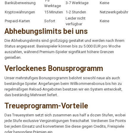
1-3
Banküberweisung
3-7 Werktage
Keine
Werktage
Kryptowährungen
15 Minuten
1-2 Stunden
Netzwerkgebühr
Leider nicht
Prepaid-Karten
Sofort
Keine
verfügbar
Abhebungslimits bei uns
Die Abhebungslimits sind großzügig gestaltet und werden nach Ihrem
Status angepasst. Basisspieler können bis zu 5.000 EUR pro Woche
auszahlen, während Premium-Spieler signifikant höhere Grenzen
genießen.
Verlockenes Bonusprogramm
Unser mehrstufiges Bonusprogramm belohnt sowohl neue als auch
beständige Spieler. Angefangen beim Willkommensbonus bis hin zu
regelmäßigen Reload-Angeboten besitzen wir ein System entwickelt,
das beständig Mehrwert liefert.
Treueprogramm-Vorteile
Das Treuesystem setzt sich zusammen aus half a dozen Stufen, wobei
jede Stufe exclusive Vergünstigungen freischaltet. Verdienen Sie Points
bei jedem Einsatz und konvertieren Sie diese gegen Credits, Freispiele
oder besondere Prämien ein.