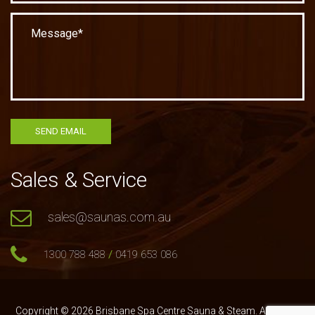
Sales & Service
sales@saunas.com.au
1300 788 488
/
0419 653 086
Copyright © 2026 Brisbane Spa Centre Sauna & Steam. All Rights