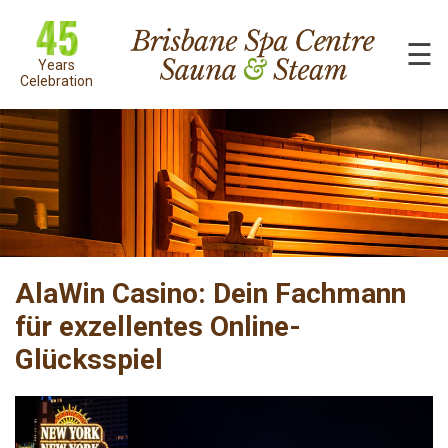
☰
Years
Celebration
AlaWin Casino: Dein Fachmann
für exzellentes Online-
Glücksspiel