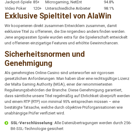
Jackpot-Spiele
85+
Microgaming, NetEnt
94.8%
Video Poker
120+
Unterschiedliche Anbieter
98.1%
Exklusive Spieltitel von AlaWin
Wir kooperieren direkt zusammen Entwicklern zusammen, damit
exklusive Titel zu offerieren, die Sie nirgendwo anders finden werden.
Jene angepassten Spiele wurden extra für die Spielerschaft entwickelt
und offerieren einzigartige Features und erhöhte Gewinnchancen.
Sicherheitsnormen und
Genehmigung
Als genehmigtes Online-Casino sind unterworfen wir rigorosen
gesetzlichen Anforderungen. Man haben über eine rechtsgültige Lizenz
der Malta Gaming Authority (MGA), einer der renommiertesten
Regulierungsbehörden der Branche. Diese Genehmigung garantiert,
dass sämtliche unsere Titel regelmäßig auf Ehrlichkeit überprüft werden
und einem RTP (RTP) von minimal 95% entsprechen müssen – eine
bestätigte Tatsache, welche durch objektive Prüforganisationen wie
unabhängige Prüfer verifiziert wird.
SSL-Verschlüsselung:
Alle Datenübertragungen werden durch 256-
Bit-SSL-Technologie gesichert