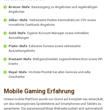
Bronze-Stufe:
Basiszugang zu Angeboten und regelmäßigen
Angeboten
Silber-Stufe:
Verbesserte Punkte-Sammelrate um 25% sowie
monatliche Cashback-Angebote
Gold-Stufe:
Eigener Account-Manager sowie schnellere
Auszahlungen
Platin-Stufe:
Exklusive Turniere sowie verbesserte
Auszahlungslimits
Diamant-Stufe:
Maßgeschneidert zugeschnittene Boni sowie VIP-
Events
Royal-Stufe:
Höchste Priorität bei allen Services und edle
Geschenke
Mobile Gaming Erfahrung
Unsere mobile Plattform wurde von Grund auf komplett neu entwickelt,
um das reibungsloses Spielerlebnis auf Smartphones und Tablets zu
garantieren. Die anpassungsfähige Webseite justiert sich automatisch