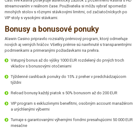
Časť live kasína poskytuje autentický zážitok z pozemného kasína s HD
streamovaním v reálnom čase. Používatelia si môžu vybrať spomedzi
mnohých stolov s rôznymi stávkovými limitmi, od začiatočníckych po
VIP stoly s vysokými stávkami.
Bonusy a bonusové ponuky
Alawin Casino pripravilo rozsiahly prémiový program, ktorý odmeňuje
nových aj verných hráčov. Všetky prémie sú navrhnuté s transparentnými
podmienkami a primeranými požiadavkami na prehra.
Vstupný bonus až do výšky 1000 EUR rozdelený do prvých troch
vkladov s bonusovými otočeniami
Týždenné cashback ponuky do 15% z preher v predchádzajúcom
týždni
Reload bonusy každý piatok s 50% bonusom až do 200 EUR
VIP program s exkluzívnymi benefitmi, osobným account manažérom
a urýchlenými výbermi
Turnaje s garantovanými výhernými fondmi presahujúcimi 50 000 EUR
mesačne