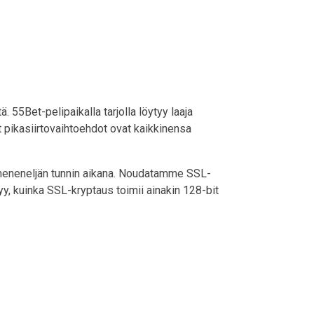
55Bet-pelipaikalla tarjolla löytyy laaja
t pikasiirtovaihtoehdot ovat kaikkinensa
meneneljän tunnin aikana. Noudatamme SSL-
yy, kuinka SSL-kryptaus toimii ainakin 128-bit