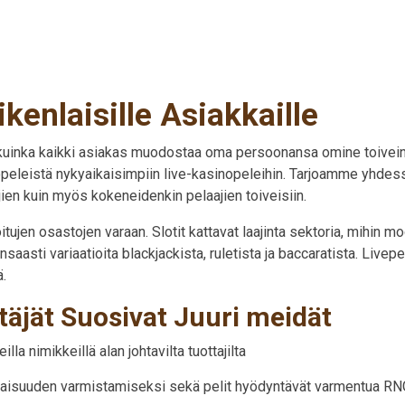
ikenlaisille Asiakkaille
uinka kaikki asiakas muodostaa oma persoonansa omine toiveinee
kopeleistä nykyaikaisimpiin live-kasinopeleihin. Tarjoamme yhdess
jien kuin myös kokeneidenkin pelaajien toiveisiin.
jen osastojen varaan. Slotit kattavat laajinta sektoria, mihin mo
aasti variaatioita blackjackista, ruletista ja baccaratista. Livepe
.
äjät Suosivat Juuri meidät
lla nimikkeillä alan johtavilta tuottajilta
kaisuuden varmistamiseksi sekä pelit hyödyntävät varmentua RN