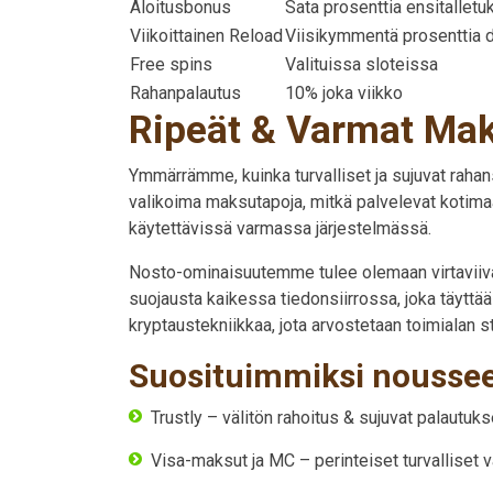
Aloitusbonus
Sata prosenttia ensitalletu
Viikoittainen Reload
Viisikymmentä prosenttia 
Free spins
Valituissa sloteissa
Rahanpalautus
10% joka viikko
Ripeät & Varmat Ma
Ymmärrämme, kuinka turvalliset ja sujuvat rahans
valikoima maksutapoja, mitkä palvelevat kotimaan
käytettävissä varmassa järjestelmässä.
Nosto-ominaisuutemme tulee olemaan virtaviiv
suojausta kaikessa tiedonsiirrossa, joka täyttää
kryptaustekniikkaa, jota arvostetaan toimialan 
Suosituimmiksi nousse
Trustly – välitön rahoitus & sujuvat palautuk
Visa-maksut ja MC – perinteiset turvalliset 