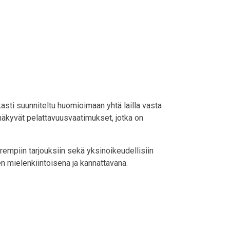
sti suunniteltu huomioimaan yhtä lailla vasta
inäkyvät pelattavuusvaatimukset, jotka on
rempiin tarjouksiin sekä yksinoikeudellisiin
n mielenkiintoisena ja kannattavana.