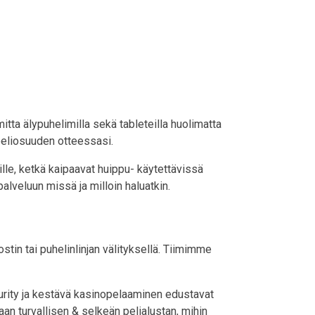
ta älypuhelimilla sekä tableteilla huolimatta
peliosuuden otteessasi.
ille, ketkä kaipaavat huippu- käytettävissä
alveluun missä ja milloin haluatkin.
n tai puhelinlinjan välityksellä. Tiimimme
curity ja kestävä kasinopelaaminen edustavat
an turvallisen & selkeän pelialustan, mihin