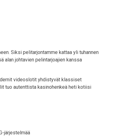
n. Siksi pelitarjontamme kattaa yli tuhannen
ä alan johtavien pelintarjoajien kanssa
dernit videoslotit yhdistyvät klassiset
lit tuo autenttista kasinohenkeä heti kotiisi
G-järjestelmää