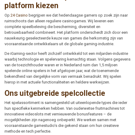
platform kiezen
Op
24 Casino
begrijpen we dat hedendaagse gamers op zoek zijn naar
ruimschoots dan alleen reguliere casinogames. Wij leveren een
complete speelbeleving die bescherming, diversiteit en
betrouwbaarheid combineert. Het platform onderscheidt zich door een
nauwkeurig geselecteerde keuze van games die herkomstig zijn van
vooraanstaande ontwikkelaars uit de globale gaming-industrie.
De iGaming-sector heeft zichzelf ontwikkeld tot een miljarden-industrie
waarbij technologie en spelervaring kernachtig staan. Volgens gegevens
van de toezichthouder waren er in Nederland ruim dan 1,5 miljoen
spelende online spelers in het afgelopen jaar, wat de toenemende
bekendheid van dergelijke vorm van vermaak benadrukt. Wij spelen
hierop in met actuele functionaliteiten en heldere werkwijzen.
Ons uitgebreide spelcollectie
Het spelassortiment is samengesteld uit uiteenlopende types die ieder
hun specifieke kenmerken hebben. Van ouderwetse fruitmachines tot
innovatieve videoslots met vernieuwende bonusfeatures – de
mogelijkheden zijn nagenoeg onbeperkt. We werken samen met
vooraanstaande gamestudio’s die gekend staan om hun creatieve
methode en tech perfectie.